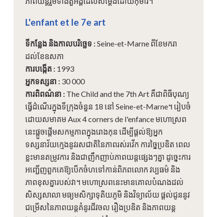
ភាពយន្តរួមទាំងតួអង្គដែលសម្តែងដោយកុមារ។
L'enfant et le 7e art
ទីកន្លែង និងកាលបរិច្ឆេទ
:
Seine-et-Marne ពីខែមករា
ដល់ខែឧសភា
ការបង្កើត
:
1993
អ្នកទស្សនា
:
30 000
ការពិពណ៌នា
:
The Child and the 7th Art គឺជាពិធីបុណ្យ
ធ្វើដំណើរក្នុងទីក្រុងចំនួន 18 នៅ Seine-et-Marne។ រៀបចំ
ដោយសមាគម Aux 4 corners de l'enfance មហោស្រព
នេះផ្តួចផ្តើមសកម្មភាពក្នុងរោងកុន ដើម្បីផ្តល់ឱ្យអ្នក
ទស្សនាវ័យក្មេងនូវរសជាតិនៃភាពរស់រវើក ការច្នៃប្រឌិត ពេល
ខ្លះមានតម្រូវការ និងជាញឹកញាប់ភាពយន្តផ្សេងៗគ្នា ដូច្នេះការ
អញ្ជើញពួកគេឱ្យបើកចំហទៅកាន់ពិភពលោក វប្បធម៌ និង
ភាពខុសគ្នារបស់វា។ មហោស្រពនេះមានគោលបំណងដល់
សិស្សសាលា មធ្យមសិក្សាទុតិយភូមិ និងវិទ្យាល័យ ផ្តល់ជូននូវ
ជម្រើសនៃភាពយន្តគំនូរជីវចល រឿងប្រឌិត និងភាពយន្ត