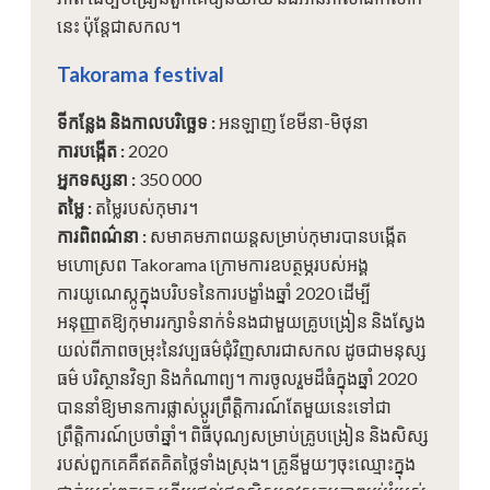
នេះ ប៉ុន្តែជាសកល។
Takorama festival
ទីកន្លែង និងកាលបរិច្ឆេទ
:
អនឡាញ ខែមីនា-មិថុនា
ការបង្កើត
:
2020
អ្នកទស្សនា
:
350 000
តម្លៃ
:
តម្លៃរបស់កុមារ។
ការពិពណ៌នា
:
សមាគមភាពយន្តសម្រាប់កុមារបានបង្កើត
មហោស្រព Takorama ក្រោមការឧបត្ថម្ភរបស់អង្គ
ការយូណេស្កូក្នុងបរិបទនៃការបង្ខាំងឆ្នាំ 2020 ដើម្បី
អនុញ្ញាតឱ្យកុមាររក្សាទំនាក់ទំនងជាមួយគ្រូបង្រៀន និងស្វែង
យល់ពីភាពចម្រុះនៃវប្បធម៌ជុំវិញសារជាសកល ដូចជាមនុស្ស
ធម៌ បរិស្ថានវិទ្យា និងកំណាព្យ។ ការចូលរួមដ៏ធំក្នុងឆ្នាំ 2020
បាននាំឱ្យមានការផ្លាស់ប្តូរព្រឹត្តិការណ៍តែមួយនេះទៅជា
ព្រឹត្តិការណ៍ប្រចាំឆ្នាំ។ ពិធីបុណ្យសម្រាប់គ្រូបង្រៀន និងសិស្ស
របស់ពួកគេគឺឥតគិតថ្លៃទាំងស្រុង។ គ្រូនីមួយៗចុះឈ្មោះក្នុង