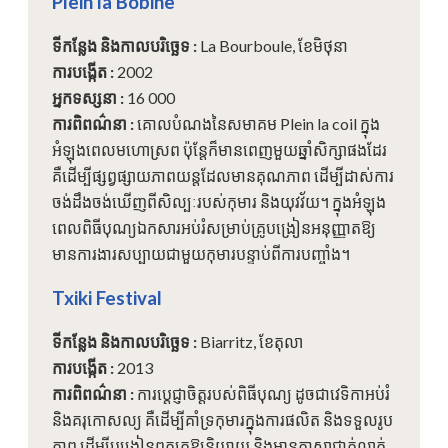
Plein la Bobine
ទីកន្លែង និងកាលបរិច្ឆេទ
:
La Bourboule, ខែមិថុនា
ការបង្កើត
:
2002
អ្នកទស្សនា
:
16 000
ការពិពណ៌នា
:
គោលបំណងនៃសមាគម Plein la coil ក្នុង
អំឡុងពេលមហោស្រព ប៉ុន្តែក៏មានពេញមួយឆ្នាំសិក្សាផងដែរ
គឺដើម្បីផ្សព្វផ្សាយភាពយន្តដែលមានគុណភាព ដើម្បីដាស់ការ
ចង់ដឹងចង់ឃើញពីសិល្បៈរបស់កុមារ និងយុវវ័យ។ ក្នុងអំឡុង
ពេលពិធីបុណ្យឯកសារអប់រំសម្រាប់គ្រូបង្រៀនអនុញ្ញាតឱ្យ
មានការងារសប្បាយជាមួយកុមារបន្ទាប់ពីការបញ្ចាំង។
Txiki Festival
ទីកន្លែង និងកាលបរិច្ឆេទ
:
Biarritz, ខែតុលា
ការបង្កើត
:
2013
ការពិពណ៌នា
:
ការប្តេជ្ញាចិត្តរបស់ពិធីបុណ្យ ដូចជាវេទិកាអប់រំ
និងគរុកោសល្យ គឺដើម្បីគាំទ្រកុមារក្នុងការផលិត និងទទួលរូប
ភាព ដើម្បីបង្រៀនពួកគេឱ្យនិយាយ និងអានភាសាជាក់លាក់