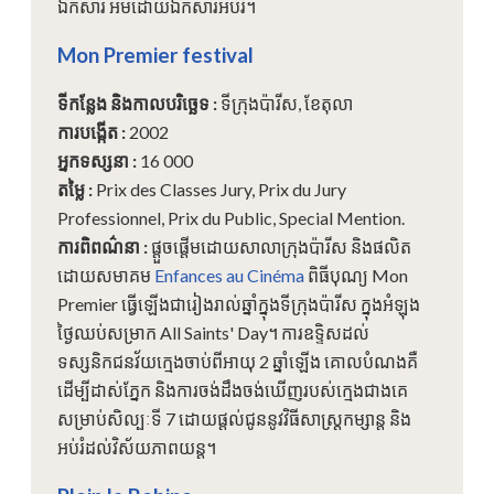
ឯកសារ អមដោយឯកសារអប់រំ។
Mon Premier festival
ទីកន្លែង និងកាលបរិច្ឆេទ
:
ទីក្រុងប៉ារីស, ខែតុលា
ការបង្កើត
:
2002
អ្នកទស្សនា
:
16 000
តម្លៃ
:
Prix des Classes Jury, Prix du Jury
Professionnel, Prix du Public, Special Mention.
ការពិពណ៌នា
:
ផ្តួចផ្តើមដោយសាលាក្រុងប៉ារីស និងផលិត
ដោយសមាគម
Enfances au Cinéma
ពិធីបុណ្យ Mon
Premier ធ្វើឡើងជារៀងរាល់ឆ្នាំក្នុងទីក្រុងប៉ារីស ក្នុងអំឡុង
ថ្ងៃឈប់សម្រាក All Saints' Day។ ការឧទ្ទិសដល់
ទស្សនិកជនវ័យក្មេងចាប់ពីអាយុ 2 ឆ្នាំឡើង គោលបំណងគឺ
ដើម្បីដាស់ភ្នែក និងការចង់ដឹងចង់ឃើញរបស់ក្មេងជាងគេ
សម្រាប់សិល្បៈទី 7 ដោយផ្តល់ជូននូវវិធីសាស្រ្តកម្សាន្ត និង
អប់រំដល់វិស័យភាពយន្ត។