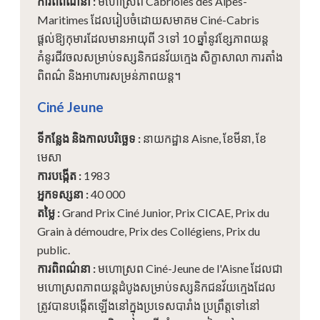
ការពិពណ៌នា
:
មហោស្រព Cabrioles des Alpes-
Maritimes ដែលរៀបចំដោយសមាគម Ciné-Cabris
ផ្តល់ឱ្យកុមារដែលមានអាយុពី 3 ទៅ 10 ឆ្នាំនូវខ្សែភាពយន្ត
គំនូរជីវចលសម្រាប់ទស្សនិកជនវ័យក្មេង សិក្ខាសាលា ការតាំង
ពិពណ៌ និងអាហារសម្រន់ភាពយន្ត។
Ciné Jeune
ទីកន្លែង និងកាលបរិច្ឆេទ
:
នាយកដ្ឋាន Aisne, ខែមីនា, ខែ
មេសា
ការបង្កើត
:
1983
អ្នកទស្សនា
:
40 000
តម្លៃ
:
Grand Prix Ciné Junior, Prix CICAE, Prix du
Grain à démoudre, Prix des Collégiens, Prix du
public.
ការពិពណ៌នា
:
មហោស្រព Ciné-Jeune de l'Aisne ដែលជា
មហោស្រពភាពយន្តដំបូងសម្រាប់ទស្សនិកជនវ័យក្មេងដែល
ត្រូវបានបង្កើតឡើងនៅក្នុងប្រទេសបារាំង ប្រព្រឹត្តទៅនៅ