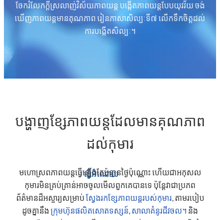
ចែករំលែកក្តីស្រលាញ់វិស័យភាពយន្ត បង្កើតភាពយន្តបែបយុវវ័យ ចង់
ឃើញភាពយន្តមានគុណភាព រៀនភាសាសិល្បៈទី៧ លើកទឹកចិត្តដល់
ការបង្កើតសិល្បៈ។
បង្ហាញខ្សែភាពយន្តដែលមានគុណភាព
ដល់កុមារ
មហោស្រពភាពយន្តធ្វើឡើងតែប៉ុន្មានថ្ងៃប៉ុណ្ណោះ ហើយជាអកុសល
ធ្វើអំណោយ
កុមារមិនគ្រប់គ្រាន់អាចចូលមើលពួកគេបានទេ ប៉ុន្តែវាជាប្រភព
ព័ត៌មានដ៏អស្ចារ្យសម្រាប់
ស្វែងរកខ្សែភាពយន្តរបស់កុមារ
,
តាមរបៀប
ដូចគ្នានឹង
ក្រុមហ៊ុនផលិតសោតទស្សន៍
,
សាលាគំនូរជីវចល។
និង