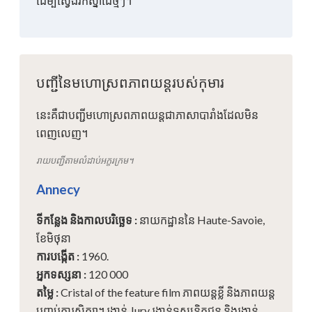
ដើម្បីស្វែងរកស្នាដៃថ្មីៗ។
បញ្ជីនៃមហោស្រពភាពយន្តរបស់កុមារ
នេះគឺជាបញ្ជីមហោស្រពភាពយន្តជាភាសាបារាំងដែលមិន
ពេញលេញ។
រាយបញ្ជីតាមលំដាប់អក្ខរក្រម។
Annecy
ទីកន្លែង និងកាលបរិច្ឆេទ
:
នាយកដ្ឋាននៃ Haute-Savoie,
ខែមិថុនា
ការបង្កើត
:
1960.
អ្នកទស្សនា
:
120 000
តម្លៃ
:
Cristal of the feature film ភាពយន្តខ្លី និងភាពយន្ត
បញ្ចប់ការសិក្សា។ រង្វាន់ Jury រង្វាន់ទស្សនិកជន និងរង្វាន់