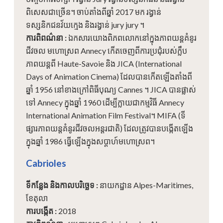
ពិសេសជាច្រើន។ ចាប់តាំងពីឆ្នាំ 2017 មក រង្វាន់
ទស្សនិកជនវ័យក្មេង និងរង្វាន់ jury jury ។
ការពិពណ៌នា
:
ឯកសារយោងពិភពលោកនៅក្នុងភាពយន្តគំនូរ
ជីវចល មហោស្រព Annecy កើតចេញពីការប្រជុំរបស់ក្លឹប
ភាពយន្តពី Haute-Savoie និង JICA (International
Days of Animation Cinema) ដែលបានកើតឡើងតាំងពី
ឆ្នាំ 1956 នៅខាងក្រៅពិធីបុណ្យ Cannes ។ JICA បានផ្លាស់
ទៅ Annecy ក្នុងឆ្នាំ 1960 ដើម្បីក្លាយជាកម្មវិធី Annecy
International Animation Film Festival។ MIFA (ទី
ផ្សារភាពយន្តគំនូរជីវចលអន្តរជាតិ) ដែលត្រូវបានបង្កើតឡើង
ក្នុងឆ្នាំ 1986 ធ្វើឡើងក្នុងសប្តាហ៍មហោស្រព។
Cabrioles
ទីកន្លែង និងកាលបរិច្ឆេទ
:
នាយកដ្ឋាន Alpes-Maritimes,
ខែតុលា
ការបង្កើត
:
2018