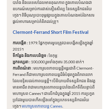
បារាំង និងបរទេសដែលមានគុណភាព ក្នុងគោលបំណងជា
ឧបករណ៍សម្រាប់ការដាស់តឿនសិល្បៈនៃទស្សនិកជនវ័យ
ក្មេង។ ពិធីបុណ្យបោះពុម្ភផ្សាយក្នុងគោលបំណងអប់រំឯកសារ
ផ្តល់អាហារសម្រាប់គំនិតដល់គ្រូ។
Clermont-Ferrand Short Film Festival
ការបង្កើត
:
1979. ផ្នែកកុមារមួយត្រូវបានបង្កើតឡើងក្នុងឆ្នាំ
2015។
ទីកន្លែង និងកាលបរិច្ឆេទ
:
ខែកុម្ភៈ
អ្នកទស្សនា
:
100,000 រួមទាំងកុមារ 35,000 នាក់។
ការពិពណ៌នា
:
មហោស្រពភាពយន្តខ្លីអន្តរជាតិ Clermont-
Ferrand គឺជាមហោស្រពភាពយន្តដ៏ធំបំផុតក្នុងពិភពលោក
ដែលឧទ្ទិសដល់ភាពយន្តខ្លី។ បើ​និយាយ​ពី​ទស្សនិកជន និង​វត្ត
មាន​អាជីព វា​ជា​មហោស្រព​ភាពយន្ត​បារាំង​លើក​ទី​ពីរ​បន្ទាប់​ពី​
មហោស្រព Cannes។ ជាលើកដំបូងក្នុងឆ្នាំ 2015 ការប្រកួត
ប្រជែងមួយបានកើតឡើងនៅក្នុងប្រភេទទស្សនិកជនវ័យ
ក្មេង។
មហោស្រពភាពយន្ត Cannes
.