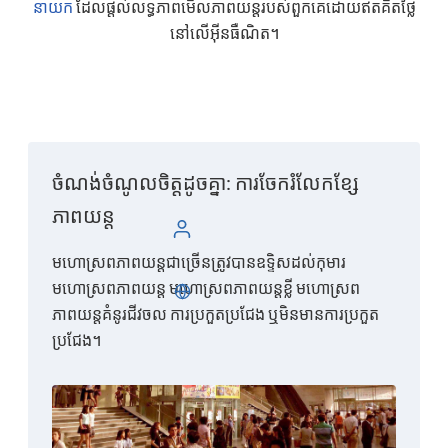
នាយក
ដែលផ្តល់លទ្ធភាពមើលភាពយន្តរបស់ពួកគេដោយឥតគិតថ្លៃ
នៅលើអ៊ីនធឺណិត។
ចំណង់ចំណូលចិត្តដូចគ្នា: ការចែករំលែកខ្សែ
ភាពយន្ត
ចូល
មហោស្រពភាពយន្តជាច្រើនត្រូវបានឧទ្ទិសដល់កុមារ
មហោស្រពភាពយន្ត មហោស្រពភាពយន្តខ្លី មហោស្រព
ខ្មែរ
ភាពយន្តគំនូរជីវចល ការប្រកួតប្រជែង ឬមិនមានការប្រកួត
ប្រជែង។