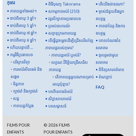
កុមារ
•
ពិធីបុណ្យ Takorama
•
តើយើងជានរណា?
•
ភាពយន្តទាំងអស់។
•
សកម្មភាពអប់រំ (250)
•
ម្ចាស់ជំនួយនិងអ្នក
•
ចាប់ពីអាយុ 3 ឆ្នាំ។
•
វគ្គសិក្សាតាមប្រធានបទ
ឧបត្ថម្ភ
•
ចាប់ពីអាយុ 5 ឆ្នាំ។
•
ប្រអប់ឧបករណ៍
•
ភាពជាដៃគូ និងការ
•
ចាប់ពីអាយុ ៧ ឆ្នាំ។
•
សទ្ទានុក្រមភាពយន្ត
ឧបត្ថម្ភ
•
ចាប់ពីអាយុ ៩ ឆ្នាំ។
•
តើធ្វើដូចម្តេចដើម្បីជ្រើសរើសខ្សែ
•
គោលបំណងនៃ
•
ហើយបន្ទាប់ពី ...
ភាពយន្តរបស់កុមារ?
សមាគម
•
កម្មវិធីប្រធានបទ
◦
ភាពយន្តអប់រំ ឬអប់រំ?
•
ចូលរួមជាមួយ
◦
បរិស្ថានវិទ្យា
◦
លក្ខណៈវិនិច្ឆ័យជ្រើសរើស
សមាគម
◦
ការអប់រំសីលធម៌ និង
ភាពយន្ត
•
ពិនិត្យសារពត៌មាន
សង្គម
◦
តើ​ភាពយន្ត​មួយ​ណា​សម្រាប់​
•
តំណភ្ជាប់
◦
មិត្តភាព
អាយុ​ប៉ុន្មាន?
FAQ
◦
ក្បាច់រាំ និងក្បាច់រាំ
•
បទពិសោធន៍អប់រំ
◦
សត្វ
•
សិក្ខាសាលាអប់រំ
◦
ភាពយន្តកំប្លែង
•
បទសម្ភាសន៍
FILMS POUR
©
2026
FILMS
ENFANTS
POUR ENFANTS