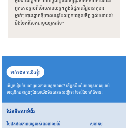
ថ្នាក់របស់ពួកគេ ហើយផ្តល់ជូនសិស្សនូវសកម្មភាពអប់រំរបស់
ពួកគេ បន្ទាប់ពីមើលភាពយន្ត។ ក្នុងទិដ្ឋភាពវិជ្ជមាន កុមារ
ម្នាក់ៗបោះឆ្នោតឱ្យភាពយន្តដែលពួកគេចូលចិត្ត ផ្តល់យោបល់
និងចែករំលែកជាមួយអ្នកដទៃ។
ទាក់ទងមកយើងខ្ញុំ!
តើអ្នករៀបចំមហោស្រពភាពយន្តកុមារទេ? តើ​អ្នក​ដឹង​ពី​មហោស្រព​សម្រាប់​
ទស្សនិកជន​ក្មេងៗ​ដែល​យើង​មិន​បាន​ចុះ​បញ្ជី​ទេ? ចែករំលែកព័ត៌មាន!
ផែនទីគេហទំព័រ
វិបផតថលភាពយន្តរបស់
ធនធានអប់រំ
សមាគម