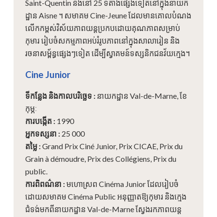
Saint-Quentin និងនៅ 25 ទីតាំងផ្សេងទៀតនៅក្នុងនាយក
ដ្ឋាន Aisne ។ សមាគម Cine-Jeune ដែលមានគោលបំណង
លើកកម្ពស់វិស័យភាពយន្តប្រកបដោយគុណភាពសម្រាប់
កុមារ រៀបចំសកម្មភាពអប់រំរូបភាពនៅក្នុងសាលារៀន និង
រចនាសម្ព័ន្ធផ្សេងៗទៀត ដើម្បីស្វាគមន៍ទស្សនិកជនវ័យក្មេង។
Cine Junior
ទីកន្លែង និងកាលបរិច្ឆេទ
:
នាយកដ្ឋាន Val-de-Marne, ខែ
កុម្ភៈ
ការបង្កើត
:
1990
អ្នកទស្សនា
:
25 000
តម្លៃ
:
Grand Prix Ciné Junior, Prix CICAE, Prix du
Grain à démoudre, Prix des Collégiens, Prix du
public.
ការពិពណ៌នា
:
មហោស្រព Cinéma Junior ដែលរៀបចំ
ដោយសមាគម Cinéma Public អនុញ្ញាតឱ្យកុមារ និងក្មេង
ជំទង់មកពីនាយកដ្ឋាន Val-de-Marne ស្វែងរកភាពយន្ត