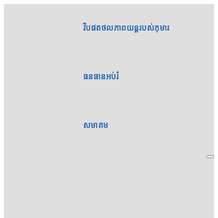
វិបផតថលភាពយន្តរបស់កុមារ
ធនធានអប់រំ
សមាគម