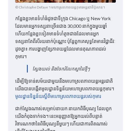
© Christophe Defaye ។ មហោស្រពភាពយន្តកុមារអន្តរជាតិប៊ូសាន។
កន្លែងខ្លះមានទំហំធំដូចជាទីក្រុង Chicago ឬ New York
ដែលមានអ្នកទស្សនាច្រើនជាង 30,000 នាក់ក្នុងមួយឆ្នាំ
ហើយកន្លែងខ្លះទៀតមានទំហំតូចជាងដែលមានអ្នក
ទស្សនាតែពីរបីរយនាក់ប៉ុណ្ណោះ ប៉ុន្តែពួកគេសុទ្ធតែមានវិជ្ជាជីវៈ
ដូចគ្នា៖ ការបង្ហាញខ្សែភាពយន្តដែលមានគុណភាពដល់
កុមារ។
ស្វែងយល់ និងចែករំលែកស្នាដៃថ្មីៗ
ដើម្បីឱ្យទាន់សម័យជាមួយនឹងមហោស្រពភាពយន្តអន្តរជាតិ
យើងបានបង្កើតមូលដ្ឋានទិន្នន័យមហោស្រពភាពយន្តកុមារ។
មូលដ្ឋានទិន្នន័យស្តីពីមហោស្រពភាពយន្តរបស់កុមារ
ជាក់ស្តែងណាស់សម្រាប់នាយក នាយកពិធីបុណ្យ ដែលពួក
យើងកំពុងទាក់ទង។ នេះអនុញ្ញាតឱ្យអ្នកយល់ពីបន្ទាត់
វិចារណកថានៃពិធីបុណ្យនីមួយៗ ហើយជាការពិតណាស់