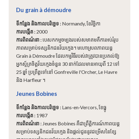
Du grain à démoudre
ទីកន្លែង និងកាលបរិច្ឆេទ
:
Normandy, ខែវិច្ឆិកា
ការបង្កើត
:
2000
ការពិពណ៌នា
:
បេសកកម្មចម្បងរបស់សមាគមគឺការអប់រំរូប
ភាពសម្រាប់ទស្សនិកជនវ័យក្មេង។ មហោស្រពភាពយន្ត
Grain à Démoudre ដែលកម្មវិធីរបស់វាត្រូវបានប្រគល់ឱ្យ
អ្នកស្ម័គ្រចិត្តវ័យក្មេងចំនួន 30 នាក់ដែលមានអាយុពី 12 ទៅ
25 ឆ្នាំ ប្រព្រឹត្តទៅនៅ Gonfreville l'Orcher, Le Havre
និង Harfleur ។
Jeunes Bobines
ទីកន្លែង និងកាលបរិច្ឆេទ
:
Lans-en-Vercors, ខែធ្នូ
ការបង្កើត
:
1987
ការពិពណ៌នា
:
Jeunes Bobines គឺជាព្រឹត្តិការណ៍ភាពយន្ត
សម្រាប់ទស្សនិកជនវ័យក្មេង និងផ្តល់ជូននូវជម្រើសនៃខ្សែ