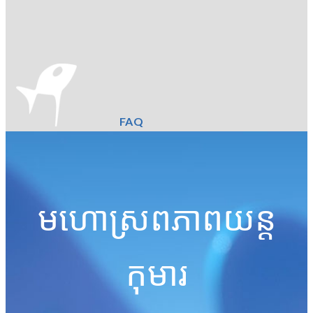
FAQ
មហោស្រពភាពយន្ត
កុមារ