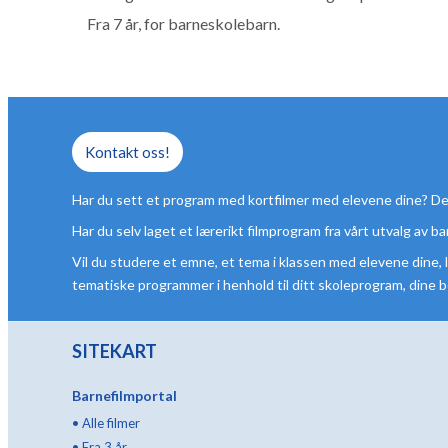
Fra 7 år, for barneskolebarn.
Kontakt oss!
Har du sett et program med kortfilmer med elevene dine? Del d
Har du selv laget et lærerikt filmprogram fra vårt utvalg av 
Vil du studere et emne, et tema i klassen med elevene dine
tematiske programmer i henhold til ditt skoleprogram, dine be
SITEKART
Barnefilmportal
•
Alle filmer
•
Fra 3 år