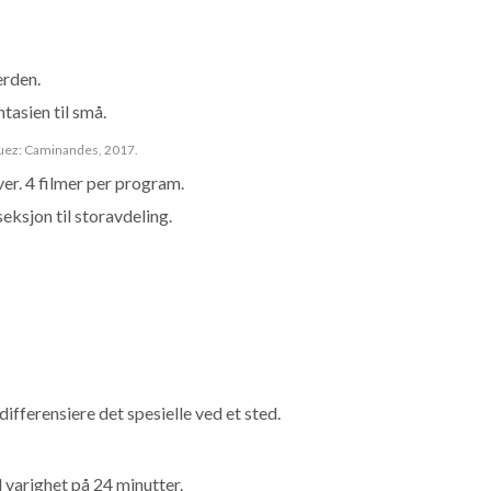
erden.
tasien til små.
zquez: Caminandes, 2017.
er. 4 filmer per program.
seksjon til storavdeling.
differensiere det spesielle ved et sted.
 varighet på 24 minutter.