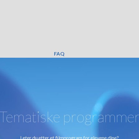
FAQ
Tematiske programme
Leter du etter et filmprogram for elevene dine?