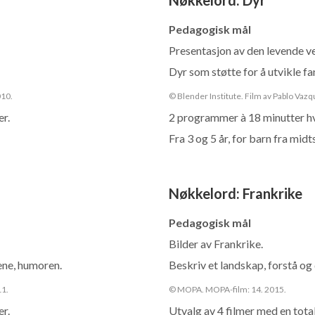
Pedagogisk mål
Presentasjon av den levende v
Dyr som støtte for å utvikle fan
010.
© Blender Institute. Film av Pablo Va
er.
2 programmer à 18 minutter hv
Fra 3 og 5 år, for barn fra midt
Nøkkelord
:
Frankrike
Pedagogisk mål
Bilder av Frankrike.
ene, humoren.
Beskriv et landskap, forstå og 
11.
© MOPA. MOPA-film: 14. 2015.
er.
Utvalg av 4 filmer med en total