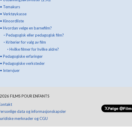
•
Temakurs
•
Verktøykasse
•
Kinoordliste
•
Hvordan velge en barnefilm?
◦
Pedagogisk eller pedagogisk film?
◦
Kriterier for valg av film
◦
Hvilke filmer for hvilke aldre?
•
Pedagogiske erfaringer
•
Pedagogiske verksteder
•
Intervjuer
2026
FILMS POUR ENFANTS
Kontakt
Følge
@Film
Personlige data og informasjonskapsler
Juridiske merknader og CGU