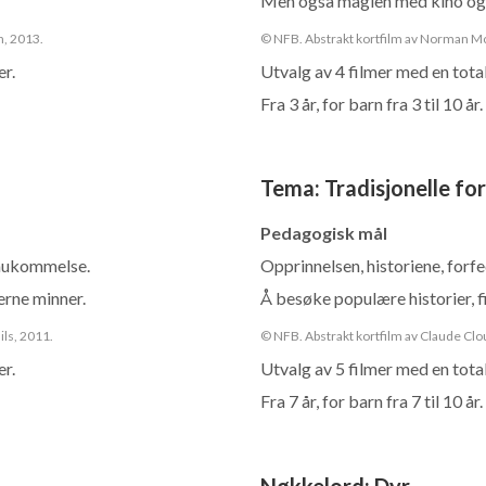
Men også magien med kino og 
n, 2013.
© NFB. Abstrakt kortfilm av Norman Mc
er.
Utvalg av 4 filmer med en total
Fra 3 år, for barn fra 3 til 10 år.
Tema
:
Tradisjonelle for
Pedagogisk mål
shukommelse.
Opprinnelsen, historiene, forfe
erne minner.
Å besøke populære historier, f
ils, 2011.
© NFB. Abstrakt kortfilm av Claude Clou
er.
Utvalg av 5 filmer med en total
Fra 7 år, for barn fra 7 til 10 år.
Nøkkelord
:
Dyr