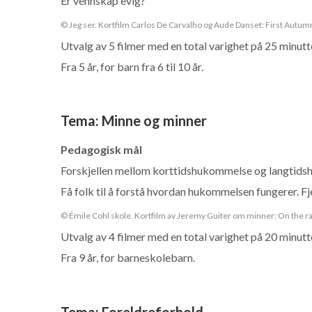
Er vennskap evig?
© Jeg ser. Kortfilm Carlos De Carvalho og Aude Danset: First Autum
Utvalg av 5 filmer med en total varighet på 25 minutt
Fra 5 år, for barn fra 6 til 10 år.
Tema
:
Minne og minner
Pedagogisk mål
Forskjellen mellom korttidshukommelse og langtid
Få folk til å forstå hvordan hukommelsen fungerer. Fj
© Émile Cohl skole. Kortfilm av Jeremy Guiter om minner: On the ra
Utvalg av 4 filmer med en total varighet på 20 minutt
Fra 9 år, for barneskolebarn.
Tema
:
Foreldreforhold