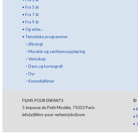
•
Fra 5 år
•
Fra 7 år
•
Fra 9 år
•
Og etter...
•
Tematiske programmer
◦
Økologi
◦
Moralsk og samfunnsopplæring
◦
Vennskap
◦
Dans og koreografi
◦
Dyr
◦
Komediefilmer
FILMS POUR ENFANTS
©
5 Impasse du Petit Modèle, 75013 Paris
•
info(at)films-pour-enfants(dot)com
•
•