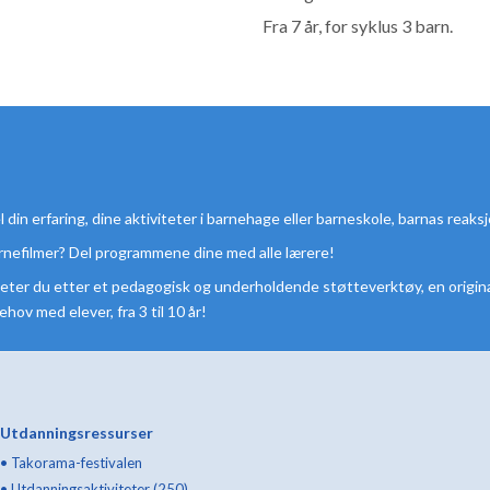
Fra 7 år, for syklus 3 barn.
in erfaring, dine aktiviteter i barnehage eller barneskole, barnas reaksj
barnefilmer? Del programmene dine med alle lærere!
, leter du etter et pedagogisk og underholdende støtteverktøy, en orig
hov med elever, fra 3 til 10 år!
Utdanningsressurser
•
Takorama-festivalen
•
Utdanningsaktiviteter (250)