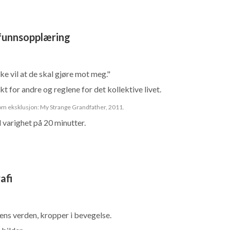
funnsopplæring
ke vil at de skal gjøre mot meg."
 for andre og reglene for det kollektive livet.
 om eksklusjon: My Strange Grandfather, 2011.
 varighet på 20 minutter.
afi
sens verden, kropper i bevegelse.