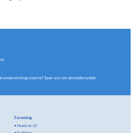
on.
inal undervisningsstøtte? Spør oss om skreddersydde
Forening
•
Hvem er vi?
•
Faddere