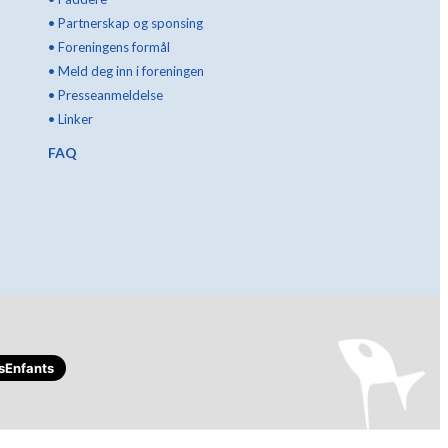
•
Partnerskap og sponsing
•
Foreningens formål
•
Meld deg inn i foreningen
•
Presseanmeldelse
•
Linker
FAQ
sEnfants