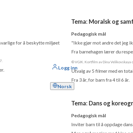
Tema
:
Moralsk og sam
Pedagogisk mål
svarlige for å beskytte miljøet
"Ikke gjør mot andre det jeg ik
Fra barnehagen lærer du respekt
7.
© VGIK. Kortfilm av Dina Velikovskaya
Logg inn
er.
Utvalg av 5 filmer med en total
Fra 3 år, for barn fra 4 til 6 år.
Norsk
Tema
:
Dans og koreogr
Pedagogisk mål
Inviter barn til å oppdage dan