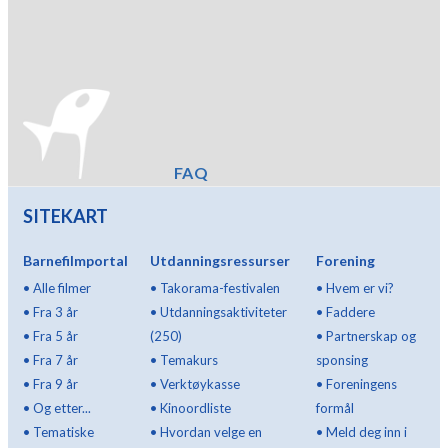
FAQ
SITEKART
Barnefilmportal
Utdanningsressurser
Forening
•
Alle filmer
•
Takorama-festivalen
•
Hvem er vi?
•
Fra 3 år
•
Utdanningsaktiviteter
•
Faddere
•
Fra 5 år
(250)
•
Partnerskap og
•
Fra 7 år
•
Temakurs
sponsing
•
Fra 9 år
•
Verktøykasse
•
Foreningens
•
Og etter...
•
Kinoordliste
formål
•
Tematiske
•
Hvordan velge en
•
Meld deg inn i