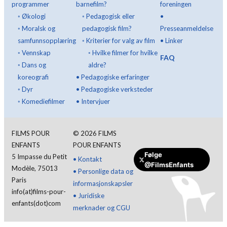
programmer
barnefilm?
foreningen
◦
Økologi
◦
Pedagogisk eller
•
◦
Moralsk og
pedagogisk film?
Presseanmeldelse
samfunnsopplæring
◦
Kriterier for valg av film
•
Linker
◦
Vennskap
◦
Hvilke filmer for hvilke
FAQ
◦
Dans og
aldre?
koreografi
•
Pedagogiske erfaringer
◦
Dyr
•
Pedagogiske verksteder
◦
Komediefilmer
•
Intervjuer
FILMS POUR
©
2026
FILMS
ENFANTS
POUR ENFANTS
Følge
5 Impasse du Petit
•
Kontakt
@FilmsEnfants
Modèle, 75013
•
Personlige data og
Gi en donasjon
Paris
informasjonskapsler
info(at)films-pour-
•
Juridiske
enfants(dot)com
merknader og CGU