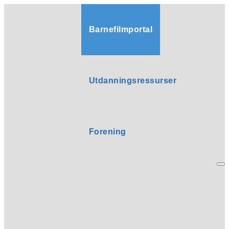
Barnefilmportal
Utdanningsressurser
Forening