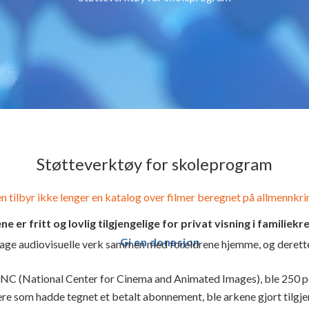
Støtteverktøy for skoleprogram
n tilbyr ikke lenger en katalog over filmer beregnet på allmennkri
ne er fritt og lovlig tilgjengelige for privat visning i familiekr
Gi en donasjon
oppdage audiovisuelle verk sammen med foreldrene hjemme, og derett
CNC (National Center for Cinema and Animated Images), ble 250 pe
re som hadde tegnet et betalt abonnement, ble arkene gjort tilgjeng