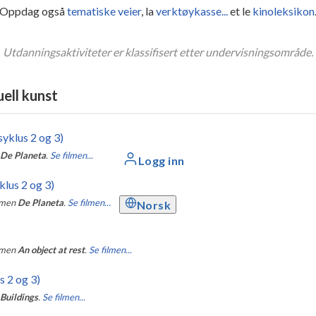
Oppdag også
tematiske veier
, la
verktøykasse...
et le
kinoleksikon
Utdanningsaktiviteter er klassifisert etter undervisningsområde.
uell kunst
syklus 2 og 3)
De Planeta
.
Se filmen...
Logg inn
klus 2 og 3)
ilmen
De Planeta
.
Se filmen...
Norsk
ilmen
An object at rest
.
Se filmen...
s 2 og 3)
Buildings
.
Se filmen...