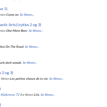
us 1)
ilmen
Come on
.
Se filmen...
stic Arts) (syklus 2 og 3)
ilmen
One More Beer
.
Se filmen...
hco On The Road
.
Se filmen...
ark dark woods
.
Se filmen...
s 2 og 3)
a filmen
Les petites choses de la vie
.
Se filmen...
)
g Maikresse 72
fra filmen
Lila
.
Se filmen...
)