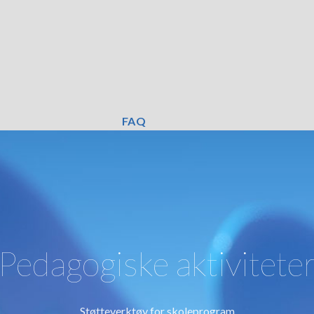
FAQ
Pedagogiske aktivitete
Støtteverktøy for skoleprogram