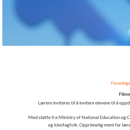
Foreninge
Filme
Lærere inviteres til å invitere elevene til å 
Med støtte fra Ministry of National Education og 
og kinofagfolk. Opprinnelig ment for lære