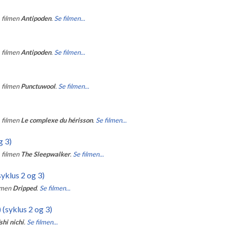
a filmen
Antipoden
.
Se filmen...
a filmen
Antipoden
.
Se filmen...
a filmen
Punctuwool
.
Se filmen...
a filmen
Le complexe du hérisson
.
Se filmen...
g 3)
a filmen
The Sleepwalker
.
Se filmen...
yklus 2 og 3)
ilmen
Dripped
.
Se filmen...
 (syklus 2 og 3)
shi nichi
.
Se filmen...