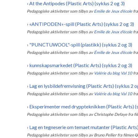
›
At the Antipodes (Plastic Arts) (syklus 2 og 3)
Pedagogiske aktiviteter som tilbys av
Emilie de Jeux d'école
fr
›
«ANTIPODEN»-spill (Plastic Arts) (syklus 2 og 3)
Pedagogiske aktiviteter som tilbys av
Emilie de Jeux d'école
fr
›
"PUNCTUWOOL"-spill (plastikk) (syklus 2 og 3)
Pedagogiske aktiviteter som tilbys av
Émilie de Jeux d'école
fr
›
kunnskapsmarkedet (Plastic Arts) (syklus 2 og 3)
Pedagogiske aktiviteter som tilbys av
Valérie du blog Val 10
fr
›
Lag en lysbildefremvisning (Plastic Arts) (syklus 2 o
Pedagogiske aktiviteter som tilbys av
Valérie du blog Val 10
fr
›
Eksperimenter med dryppteknikken (Plastic Arts) (s
Pedagogiske aktiviteter som tilbys av
Christophe Defaye
fra f
›
Lag en tegneserie om temaet mutanter (Plastic Arts)
Pedagogiske aktiviteter som tilbys av
Bruno Pellier
fra filmen
U