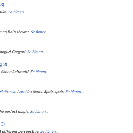
 3)
like
.
Se filmen...
)
ilmen
Rain shower
.
Se filmen...
ooguri Googuri
.
Se filmen...
g 3)
a filmen
Leitmotif
.
Se filmen...
Maîtresse Aurel
fra filmen
Spots spots
.
Se filmen...
he perfect magic
.
Se filmen...
 3)
 different perspective
.
Se filmen...