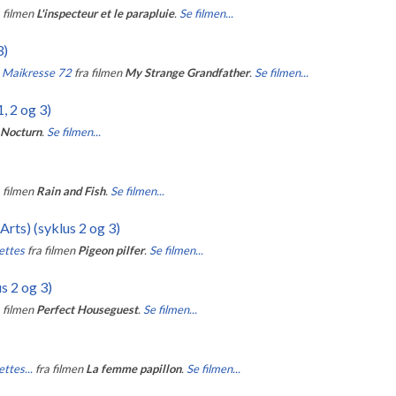
a filmen
L'inspecteur et le parapluie
.
Se filmen...
3)
g Maikresse 72
fra filmen
My Strange Grandfather
.
Se filmen...
, 2 og 3)
Nocturn
.
Se filmen...
a filmen
Rain and Fish
.
Se filmen...
rts) (syklus 2 og 3)
iettes
fra filmen
Pigeon pilfer
.
Se filmen...
s 2 og 3)
a filmen
Perfect Houseguest
.
Se filmen...
ttes...
fra filmen
La femme papillon
.
Se filmen...