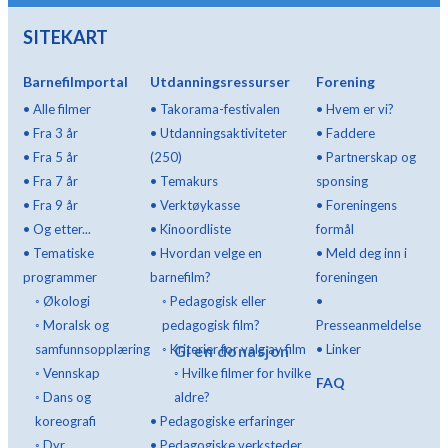
SITEKART
Barnefilmportal
Utdanningsressurser
Forening
•
Alle filmer
•
Takorama-festivalen
•
Hvem er vi?
•
Fra 3 år
•
Utdanningsaktiviteter
•
Faddere
•
Fra 5 år
(250)
•
Partnerskap og
•
Fra 7 år
•
Temakurs
sponsing
•
Fra 9 år
•
Verktøykasse
•
Foreningens
•
Og etter...
•
Kinoordliste
formål
•
Tematiske
•
Hvordan velge en
•
Meld deg inn i
programmer
barnefilm?
foreningen
◦
Økologi
◦
Pedagogisk eller
•
◦
Moralsk og
pedagogisk film?
Presseanmeldelse
samfunnsopplæring
◦
Kriterier for valg av film
Gi en donasjon
•
Linker
◦
Vennskap
◦
Hvilke filmer for hvilke
FAQ
◦
Dans og
aldre?
koreografi
•
Pedagogiske erfaringer
◦
Dyr
•
Pedagogiske verksteder