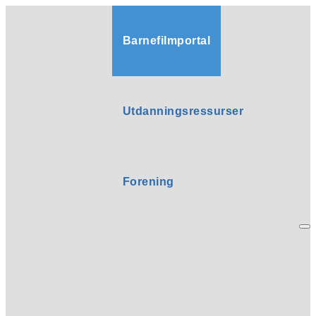
Barnefilmportal
Utdanningsressurser
Forening