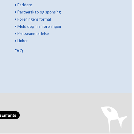
•
Faddere
•
Partnerskap og sponsing
•
Foreningens formål
•
Meld deg inn i foreningen
•
Presseanmeldelse
•
Linker
FAQ
sEnfants