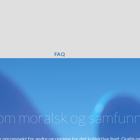
FAQ
om moralsk og samfun
 om respekt for andre og reglene for det kollektive livet. Gratis og