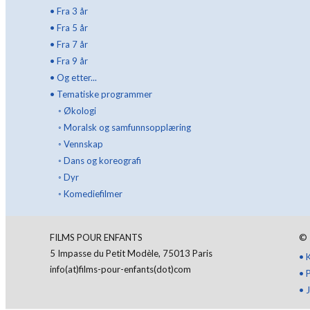
•
Fra 3 år
•
Fra 5 år
•
Fra 7 år
•
Fra 9 år
•
Og etter...
•
Tematiske programmer
◦
Økologi
◦
Moralsk og samfunnsopplæring
◦
Vennskap
◦
Dans og koreografi
◦
Dyr
◦
Komediefilmer
FILMS POUR ENFANTS
©
5 Impasse du Petit Modèle, 75013 Paris
•
info(at)films-pour-enfants(dot)com
•
•