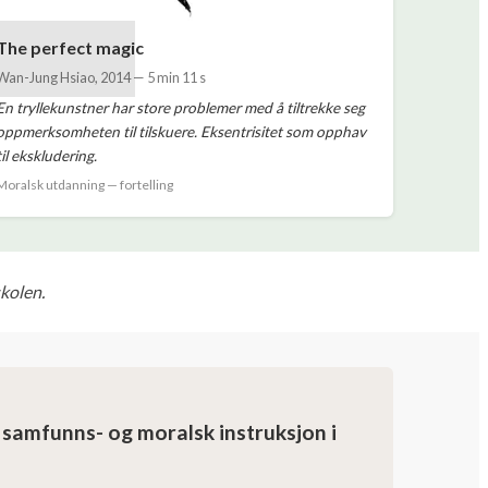
The perfect magic
Wan-Jung Hsiao
,
2014
—
5 min 11 s
En tryllekunstner har store problemer med å tiltrekke seg
oppmerksomheten til tilskuere. Eksentrisitet som opphav
til ekskludering.
Moralsk utdanning — fortelling
skolen.
samfunns- og moralsk instruksjon i