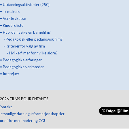
•
Utdanningsaktiviteter (250)
•
Temakurs
•
Verktøykasse
•
Kinoordliste
•
Hvordan velge en barnefilm?
◦
Pedagogisk eller pedagogisk film?
◦
Kriterier for valg av film
◦
Hvilke filmer for hvilke aldre?
•
Pedagogiske erfaringer
•
Pedagogiske verksteder
•
Intervjuer
2026
FILMS POUR ENFANTS
Kontakt
Følge
@Film
Personlige data og informasjonskapsler
Juridiske merknader og CGU