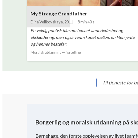
My Strange Grandfather
Dina Velikovskaya
,
2011
—
8 min 40 s
En veldig poetisk film om temaet annerledeshet og
ekskludering, men også vennskapet mellom en liten jente
og hennes bestefar.
Moralsk utdanning — fortelling
Til tjeneste for 
Borgerlig og moralsk utdanning på sk
Barnehage, den første opplevelsen av livet i samf