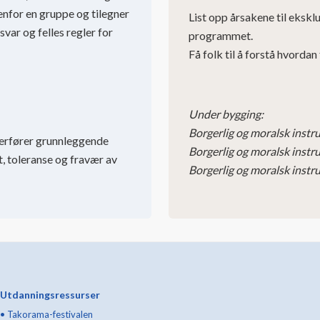
nenfor en gruppe og tilegner
List opp årsakene til ekskl
svar og felles regler for
programmet.
Få folk til å forstå hvorda
Under bygging:
Borgerlig og moralsk instru
verfører grunnleggende
Borgerlig og moralsk instru
et, toleranse og fravær av
Borgerlig og moralsk instru
Utdanningsressurser
•
Takorama-festivalen