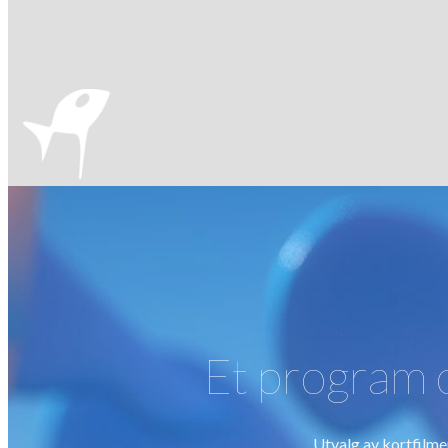
Et program 
Utvalg av kortfilmer