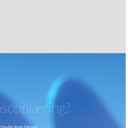
nsopplæring?
 lovlig åpen tilgang.