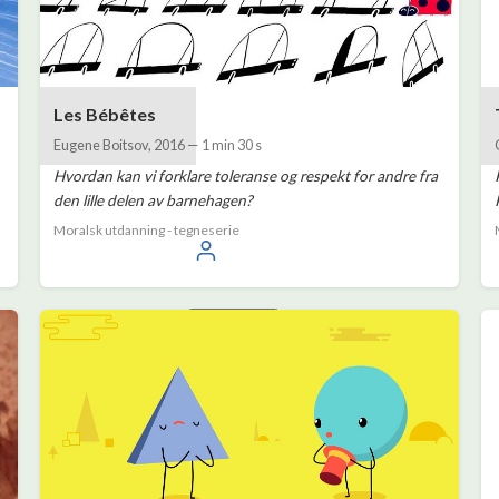
Les Bébêtes
Eugene Boitsov
,
2016
—
1 min 30 s
Hvordan kan vi forklare toleranse og respekt for andre fra
den lille delen av barnehagen?
Moralsk utdanning - tegneserie
Logg inn
Norsk