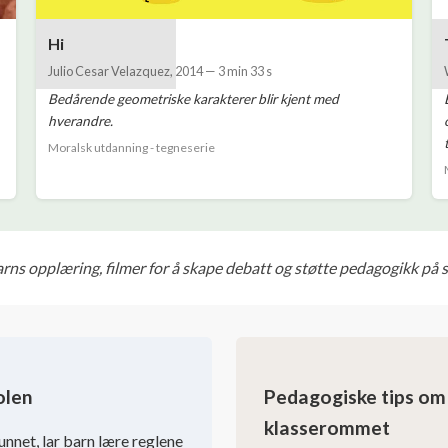
Hi
Julio Cesar Velazquez
,
2014
—
3 min 33 s
Bedårende geometriske karakterer blir kjent med
hverandre.
Moralsk utdanning - tegneserie
barns opplæring, filmer for å skape debatt og støtte pedagogikk på 
olen
Pedagogiske tips om 
klasserommet
unnet, lar barn lære reglene