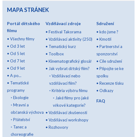
MAPA STRÁNEK
Portál dětského
Vzdělávací zdroje
Sdružení
filmu
•
Festival Takorama
•
kdo jsme ?
•
Všechny filmy
•
Vzdělávací aktivity (250)
•
Kmotři
•
Od 3 let
•
Tematický kurz
•
Partnerství a
•
Od 5 let
•
Toolbox
sponzorství
•
Od 7 let
•
Kinematografický glosář
•
Cíle sdružení
•
Od 9 let
•
Jak vybrat dětský film?
•
Připojte se ke
•
A po...
◦
Vzdělávací nebo
spolku
•
Tematické
vzdělávací film?
•
Recenze tisku
programy
◦
Kritéria výběru filmu
•
Odkazy
◦
Ekologie
◦
Jaké filmy pro jaké
FAQ
◦
Mravní a
věkové kategorie?
občanská výchova
•
Vzdělávací zkušenosti
◦
Přátelství
•
Vzdělávací workshopy
◦
Tanec a
•
Rozhovory
choreografie