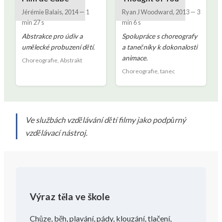
Jérémie Balais
,
2014
—
1
Ryan J Woodward
,
2013
—
3
min 27 s
min 6 s
Abstrakce pro údiv a
Spolupráce s choreografy
umělecké probuzení dětí.
a tanečníky k dokonalosti
animace.
Choreografie, Abstrakt
Choreografie, tanec
Ve službách vzdělávání dětí filmy jako podpůrný
vzdělávací nástroj.
Výraz těla ve škole
Chůze, běh, plavání, pády, klouzání, tlačení,