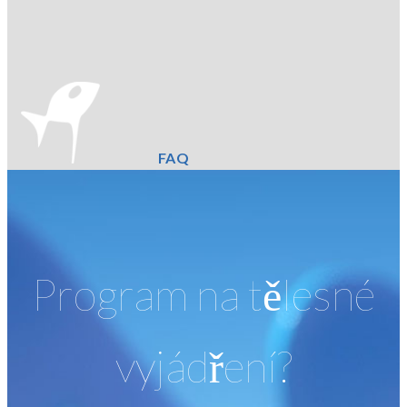
FAQ
Program na tělesné
vyjádření?