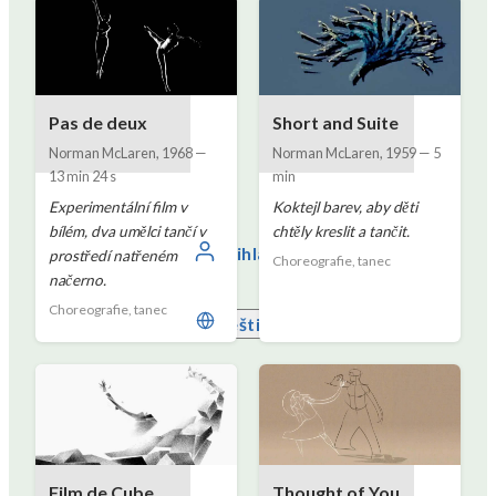
Pas de deux
Short and Suite
Norman McLaren
,
1968
—
Norman McLaren
,
1959
—
5
13 min 24 s
min
Experimentální film v
Koktejl barev, aby děti
bílém, dva umělci tančí v
chtěly kreslit a tančit.
Přihlaste se
prostředí natřeném
Choreografie, tanec
načerno.
Choreografie, tanec
Čeština
Film de Cube
Thought of You