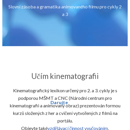
Slovní zásoba a gramatika animovaného filmu pro cykly 2
a 3
Učím kinematografii
Kinematografický lexikon určený pro 2. a 3. cykly je s
podporou MŠMT a CNC (Národní centrum pro
Darujte
kinematografii a animovaný obraz) prezentován formou
kurzů složených z her a cvičení vytvořených z filmů na
portálu.
Objevte také
vzdělávací činnost vyučováním
,