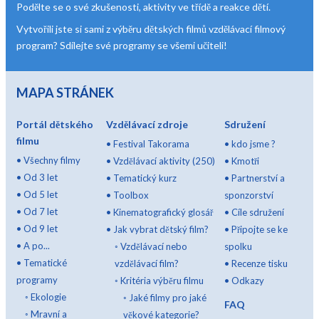
Podělte se o své zkušenosti, aktivity ve třídě a reakce dětí.
Vytvořili jste si sami z výběru dětských filmů vzdělávací filmový
program? Sdílejte své programy se všemi učiteli!
MAPA STRÁNEK
Portál dětského
Vzdělávací zdroje
Sdružení
filmu
•
Festival Takorama
•
kdo jsme ?
•
Všechny filmy
•
Vzdělávací aktivity (250)
•
Kmotři
•
Od 3 let
•
Tematický kurz
•
Partnerství a
•
Od 5 let
•
Toolbox
sponzorství
•
Od 7 let
•
Kinematografický glosář
•
Cíle sdružení
•
Od 9 let
•
Jak vybrat dětský film?
•
Připojte se ke
•
A po...
◦
Vzdělávací nebo
spolku
•
Tematické
vzdělávací film?
•
Recenze tisku
programy
◦
Kritéria výběru filmu
•
Odkazy
◦
Ekologie
◦
Jaké filmy pro jaké
FAQ
◦
Mravní a
věkové kategorie?