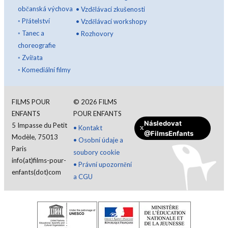
občanská výchova
•
Vzdělávací zkušenosti
◦
Přátelství
•
Vzdělávací workshopy
◦
Tanec a
•
Rozhovory
choreografie
◦
Zvířata
◦
Komediální filmy
FILMS POUR
©
2026
FILMS
ENFANTS
POUR ENFANTS
Následovat
5 Impasse du Petit
•
Kontakt
@FilmsEnfants
Modèle, 75013
•
Osobní údaje a
Paris
soubory cookie
info(at)films-pour-
•
Právní upozornění
enfants(dot)com
a CGU