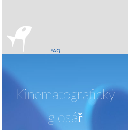
FAQ
Kinematografický
glosář