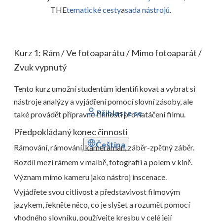
THE
tematické cesty
a
sada nástrojů
.
Kurz 1: Rám / Ve fotoaparátu / Mimo fotoaparát /
Zvuk vypnutý
Tento kurz umožní studentům identifikovat a vybrat si
nástroje analýzy a vyjádření pomocí slovní zásoby, ale
Přihlaste se
také provádět přípravné činnosti pro natáčení filmu.
Předpokládaný konec činnosti
Čeština
Rámování, rámování, kameraman, záběr-zpětný záběr.
Rozdíl mezi rámem v malbě, fotografii a polem v kině.
Význam mimo kameru jako nástroj inscenace.
Vyjádřete svou citlivost a představivost filmovým
jazykem, řekněte něco, co je slyšet a rozumět pomocí
vhodného slovníku, používejte kresbu v celé její