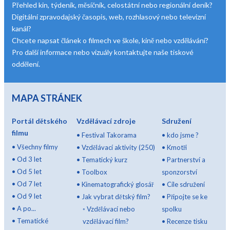
Přehled kin, týdeník, měsíčník, celostátní nebo regionální deník?
Digitální zpravodajský časopis, web, rozhlasový nebo televizní
kanál?
Chcete napsat článek o filmech ve škole, kině nebo vzdělávání?
Pro další informace nebo vizuály kontaktujte naše tiskové
oddělení.
MAPA STRÁNEK
Portál dětského
Vzdělávací zdroje
Sdružení
filmu
•
Festival Takorama
•
kdo jsme ?
•
Všechny filmy
•
Vzdělávací aktivity (250)
•
Kmotři
•
Od 3 let
•
Tematický kurz
•
Partnerství a
•
Od 5 let
•
Toolbox
sponzorství
•
Od 7 let
•
Kinematografický glosář
•
Cíle sdružení
•
Od 9 let
•
Jak vybrat dětský film?
•
Připojte se ke
•
A po...
◦
Vzdělávací nebo
spolku
•
Tematické
vzdělávací film?
•
Recenze tisku