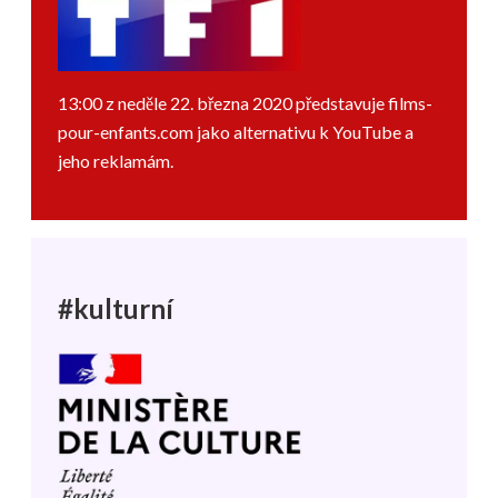
13:00 z neděle 22. března 2020 představuje films-
pour-enfants.com jako alternativu k YouTube a
jeho reklamám.
#kulturní