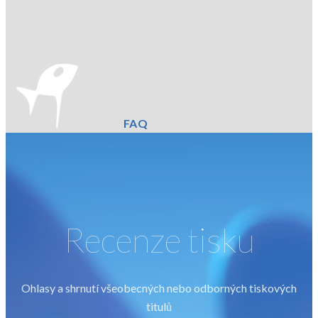
FAQ
Recenze tisku
Ohlasy a shrnutí všeobecných nebo odborných tiskových
titulů