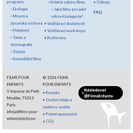
programy
◦
Kritéria výběru filmu
•
Odkazy
◦
Ekologie
◦
Jaké filmy pro jaké
FAQ
◦
Mravní a
věkové kategorie?
občanská výchova
•
Vzdělávací zkušenosti
◦
Přátelství
•
Vzdělávací workshopy
◦
Tanec a
•
Rozhovory
choreografie
◦
Zvířata
◦
Komediální filmy
FILMS POUR
©
2026
FILMS
ENFANTS
POUR ENFANTS
Následovat
5 Impasse du Petit
•
Kontakt
@FilmsEnfants
Modèle, 75013
•
Osobní údaje a
Paris
soubory cookie
info(at)films-pour-
•
Právní upozornění
enfants(dot)com
a CGU