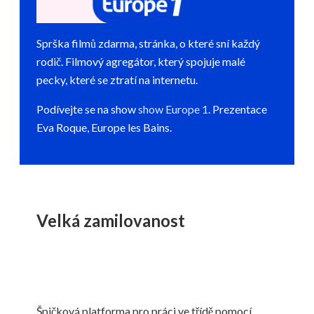
Sprška filmů zdarma, stránka, o které sní každý
rodič. Filmový agregátor, který spojuje malé
pecky, které se ztratí na internetu.
Podívejte se na show
show Europe 1
.
Prezentace
Eva Roque, Europe les Bains.
Velká zamilovanost
Špičková platforma pro práci ve třídě pomocí