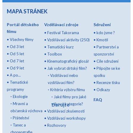
MAPA STRÁNEK
Portál dětského
Vzdělávací zdroje
Sdružení
filmu
•
Festival Takorama
•
kdo jsme ?
•
Všechny filmy
•
Vzdělávací aktivity (250)
•
Kmotři
•
Od 3 let
•
Tematický kurz
•
Partnerství a
•
Od 5 let
•
Toolbox
sponzorství
•
Od 7 let
•
Kinematografický glosář
•
Cíle sdružení
•
Od 9 let
•
Jak vybrat dětský film?
•
Připojte se ke
•
A po...
◦
Vzdělávací nebo
spolku
•
Tematické
vzdělávací film?
•
Recenze tisku
programy
◦
Kritéria výběru filmu
•
Odkazy
◦
Ekologie
◦
Jaké filmy pro jaké
FAQ
◦
Mravní a
věkové kategorie?
Darujte
občanská výchova
•
Vzdělávací zkušenosti
◦
Přátelství
•
Vzdělávací workshopy
◦
Tanec a
•
Rozhovory
choreografie