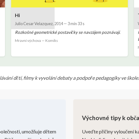
Hi
Julio Cesar Velazquez
,
2014
—
3 min 33 s
Rozkošné geometrické postavičky se navzájem poznávají.
Mravní výchova — Komiks
ávání dětí, filmy k vyvolání debaty a podpoře pedagogiky ve škole.
Výchovné tipy k obča
polečnosti, umožňuje dětem
Uveďte příčiny vyloučení k