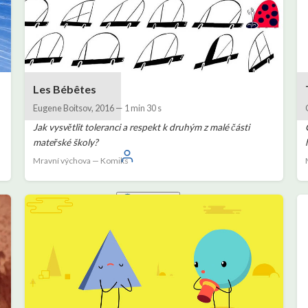
Les Bébêtes
Eugene Boitsov
,
2016
—
1 min 30 s
Jak vysvětlit toleranci a respekt k druhým z malé části
mateřské školy?
Přihlaste se
Mravní výchova — Komiks
Čeština