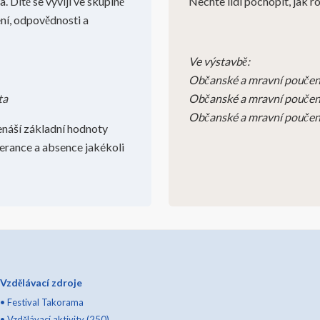
. Dítě se vyvíjí ve skupině
Nechte lidi pochopit, jak r
ení, odpovědnosti a
Ve výstavbě:
Občanské a mravní poučení
ta
Občanské a mravní poučení
Občanské a mravní poučení
enáší základní hodnoty
olerance a absence jakékoli
Vzdělávací zdroje
•
Festival Takorama
•
Vzdělávací aktivity (250)