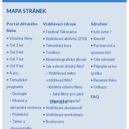
MAPA STRÁNEK
Portál dětského
Vzdělávací zdroje
Sdružení
filmu
•
Festival Takorama
•
kdo jsme ?
•
Všechny filmy
•
Vzdělávací aktivity (250)
•
Kmotři
•
Od 3 let
•
Tematický kurz
•
Partnerství a
•
Od 5 let
•
Toolbox
sponzorství
•
Od 7 let
•
Kinematografický glosář
•
Cíle sdružení
•
Od 9 let
•
Jak vybrat dětský film?
•
Připojte se ke
•
A po...
◦
Vzdělávací nebo
spolku
•
Tematické
vzdělávací film?
•
Recenze tisku
programy
◦
Kritéria výběru filmu
•
Odkazy
◦
Ekologie
◦
Jaké filmy pro jaké
FAQ
◦
Mravní a
věkové kategorie?
Darujte
občanská výchova
•
Vzdělávací zkušenosti
◦
Přátelství
•
Vzdělávací workshopy
◦
Tanec a
•
Rozhovory
choreografie