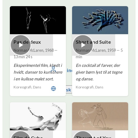
Pas de deux
Short and Suite
Norman McLaren
,
1968
—
Norman McLaren
,
1959
—
5
13 min 24 s
min
Eksperimentel film, klædt i
En cocktail af farver, der
Log ind
hvidt, danser to kunstnere
giver børn lyst til at tegne
i en kulisse malet sort.
og danse.
Koreografi, Dans
Koreografi, Dans
Dansk
Film de Cube
Thought of You