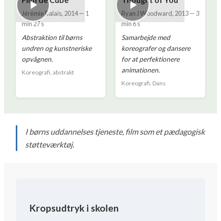
Jérémie Balais
,
2014
—
1
Ryan J Woodward
,
2013
—
3
min 27 s
min 6 s
Abstraktion til børns
Samarbejde med
undren og kunstneriske
koreografer og dansere
opvågnen.
for at perfektionere
animationen.
Koreografi, abstrakt
Koreografi, Dans
I børns uddannelses tjeneste, film som et pædagogisk
støtteværktøj.
Kropsudtryk i skolen