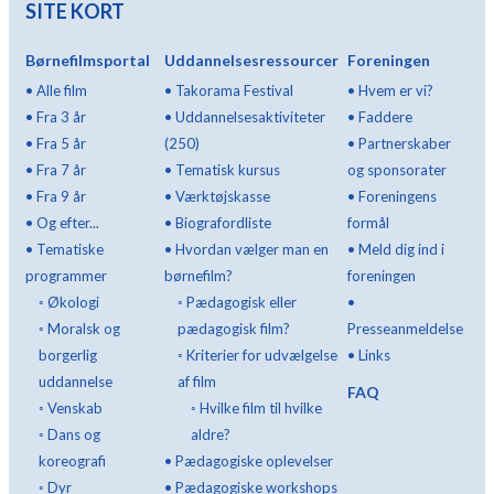
SITE KORT
Børnefilmsportal
Uddannelsesressourcer
Foreningen
•
Alle film
•
Takorama Festival
•
Hvem er vi?
•
Fra 3 år
•
Uddannelsesaktiviteter
•
Faddere
•
Fra 5 år
(250)
•
Partnerskaber
•
Fra 7 år
•
Tematisk kursus
og sponsorater
•
Fra 9 år
•
Værktøjskasse
•
Foreningens
•
Og efter...
•
Biografordliste
formål
•
Tematiske
•
Hvordan vælger man en
•
Meld dig ind i
programmer
børnefilm?
foreningen
◦
Økologi
◦
Pædagogisk eller
•
◦
Moralsk og
pædagogisk film?
Presseanmeldelse
borgerlig
◦
Kriterier for udvælgelse
•
Links
uddannelse
af film
FAQ
◦
Venskab
◦
Hvilke film til hvilke
◦
Dans og
aldre?
koreografi
•
Pædagogiske oplevelser
◦
Dyr
•
Pædagogiske workshops