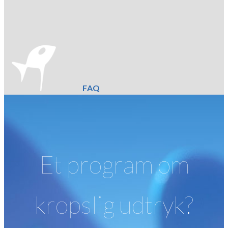
FAQ
Et program om
kropslig udtryk?