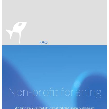
FAQ
Non-profit forening
At bringe kvalitetsbiograf til det unge publikum