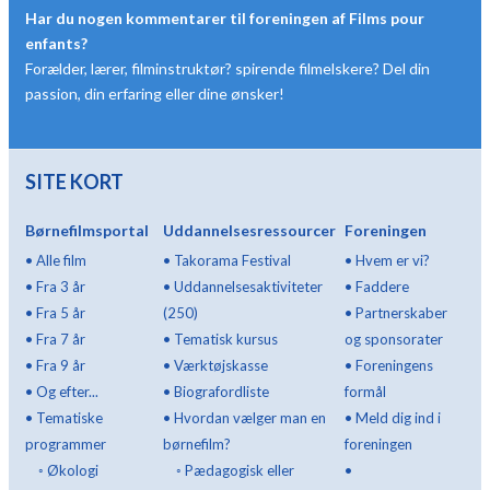
Har du nogen kommentarer til foreningen af Films pour
enfants?
Forælder, lærer, filminstruktør? spirende filmelskere? Del din
passion, din erfaring eller dine ønsker!
SITE KORT
Børnefilmsportal
Uddannelsesressourcer
Foreningen
•
Alle film
•
Takorama Festival
•
Hvem er vi?
•
Fra 3 år
•
Uddannelsesaktiviteter
•
Faddere
•
Fra 5 år
(250)
•
Partnerskaber
•
Fra 7 år
•
Tematisk kursus
og sponsorater
•
Fra 9 år
•
Værktøjskasse
•
Foreningens
•
Og efter...
•
Biografordliste
formål
•
Tematiske
•
Hvordan vælger man en
•
Meld dig ind i
programmer
børnefilm?
foreningen
◦
Økologi
◦
Pædagogisk eller
•