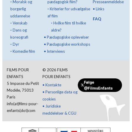
◦
Moralsk og
pædagogisk film?
Presseanmeldelse
borgerlig
◦
Kriterier for udvælgelse
•
Links
uddannelse
af film
FAQ
◦
Venskab
◦
Hvilke film til hvilke
◦
Dans og
aldre?
koreografi
•
Pædagogiske oplevelser
◦
Dyr
•
Pædagogiske workshops
◦
Komedie film
•
Interviews
FILMS POUR
©
2026
FILMS
ENFANTS
POUR ENFANTS
Følge
5 Impasse du Petit
•
Kontakte
@FilmsEnfants
Modèle, 75013
•
Personlige data og
Paris
cookies
info(at)films-pour-
•
Juridiske
enfants(dot)com
meddelelser & CGU