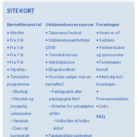
SITE KORT
Børnefilmsportal
Uddannelsesressourcer
Foreningen
•
Alle film
•
Takorama Festival
•
Hvem er vi?
•
Fra 3 år
•
Uddannelsesaktiviteter
•
Faddere
•
Fra 5 år
(250)
•
Partnerskaber
•
Fra 7 år
•
Tematisk kursus
og sponsorater
•
Fra 9 år
•
Værktøjskasse
•
Foreningens
•
Og efter...
•
Biografordliste
formål
•
Tematiske
•
Hvordan vælger man en
•
Meld dig ind i
programmer
børnefilm?
foreningen
◦
Økologi
◦
Pædagogisk eller
•
◦
Moralsk og
pædagogisk film?
Presseanmeldelse
borgerlig
◦
Kriterier for udvælgelse
•
Links
uddannelse
af film
FAQ
◦
Venskab
◦
Hvilke film til hvilke
◦
Dans og
aldre?
koreografi
•
Pædagogiske oplevelser