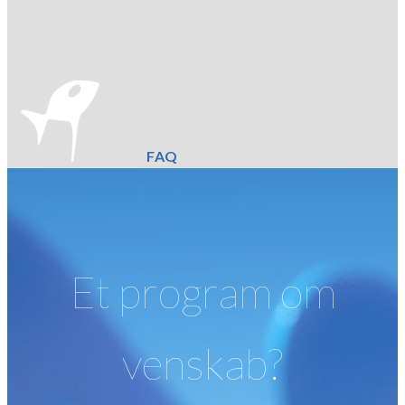
FAQ
Et program om
venskab?