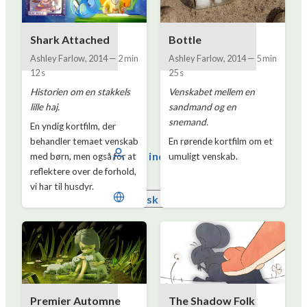
Shark Attached
Bottle
Ashley Farlow
,
2014
—
2 min
Ashley Farlow
,
2014
—
5 min
12 s
25 s
Historien om en stakkels
Venskabet mellem en
lille haj.
sandmand og en
snemand.
En yndig kortfilm, der
behandler temaet venskab
En rørende kortfilm om et
Log ind
med børn, men også for at
umuligt venskab.
reflektere over de forhold,
vi har til husdyr.
Dansk
Premier Automne
The Shadow Folk