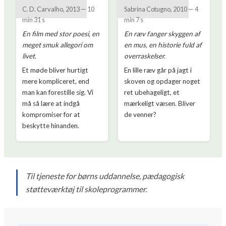
C. D. Carvalho
,
2013
—
10
Sabrina Cotugno
,
2010
—
4
min 31 s
min 7 s
En film med stor poesi, en
En ræv fanger skyggen af
meget smuk allegori om
en mus, en historie fuld af
livet.
overraskelser.
Et møde bliver hurtigt
En lille ræv går på jagt i
mere kompliceret, end
skoven og opdager noget
man kan forestille sig. Vi
ret ubehageligt, et
må så lære at indgå
mærkeligt væsen. Bliver
kompromiser for at
de venner?
beskytte hinanden.
Til tjeneste for børns uddannelse, pædagogisk
støtteværktøj til skoleprogrammer.