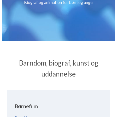
Biograf og animation for børn og unge.
Barndom, biograf, kunst og
uddannelse
Giv en donation
Børnefilm