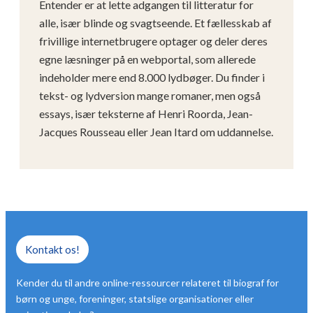
Entender er at lette adgangen til litteratur for
alle, især blinde og svagtseende. Et fællesskab af
frivillige internetbrugere optager og deler deres
egne læsninger på en webportal, som allerede
indeholder mere end 8.000 lydbøger. Du finder i
tekst- og lydversion mange romaner, men også
essays, især teksterne af Henri Roorda, Jean-
Jacques Rousseau eller Jean Itard om uddannelse.
Kontakt os!
Kender du til andre online-ressourcer relateret til biograf for
børn og unge, foreninger, statslige organisationer eller