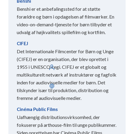
Benshi
Benshi er et anbefalingssted for at støtte
forældre og børn i opdagelsen af ​​filmværker. En
video-on-demand-tjeneste for børn tilbyder et
udvalg af højkvalitets spillefilm og kortfilm.
CIFEJ
Det Internationale Filmcenter for Børn og Unge
(CIFEJ) er en organisation, der blev oprettet i
1955 i UNESCO-regi. CIFEJ er et globalt og
Log ind
multikulturelt netværk af instruktører og fagfolk
inden for audiovisuelle medier for børn. Det
Dansk
tilskynder især til produktion, distribution og
fremme af audiovisuelle medier.
Cinéma Public Films
Uafhængig distributionsvirksomhed, der
fokuserer på arthouse-film til unge publikummer.
Siden oprettelsen har Cinéma Public Films