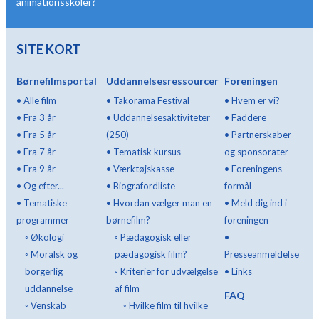
animationsskoler?
SITE KORT
Børnefilmsportal
Uddannelsesressourcer
Foreningen
•
Alle film
•
Takorama Festival
•
Hvem er vi?
•
Fra 3 år
•
Uddannelsesaktiviteter
•
Faddere
•
Fra 5 år
(250)
•
Partnerskaber
•
Fra 7 år
•
Tematisk kursus
og sponsorater
•
Fra 9 år
•
Værktøjskasse
•
Foreningens
•
Og efter...
•
Biografordliste
formål
•
Tematiske
•
Hvordan vælger man en
•
Meld dig ind i
programmer
børnefilm?
foreningen
◦
Økologi
◦
Pædagogisk eller
•
◦
Moralsk og
pædagogisk film?
Presseanmeldelse
borgerlig
◦
Kriterier for udvælgelse
•
Links
uddannelse
af film
FAQ
◦
Venskab
◦
Hvilke film til hvilke