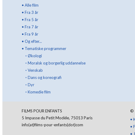
•
Alle film
•
Fra 3 år
•
Fra 5 år
•
Fra 7 år
•
Fra 9 år
•
Og efter...
•
Tematiske programmer
◦
Økologi
◦
Moralsk og borgerlig uddannelse
◦
Venskab
◦
Dans og koreografi
◦
Dyr
◦
Komedie film
FILMS POUR ENFANTS
©
5 Impasse du Petit Modèle, 75013 Paris
•
info(at)films-pour-enfants(dot)com
•
•