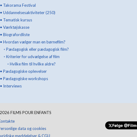
•
Takorama Festival
•
Uddannelsesaktiviteter (250)
•
Tematisk kursus
•
Værktøjskasse
•
Biografordliste
•
Hvordan vælger man en børnefilm?
◦
Pædagogisk eller pædagogisk film?
◦
Kriterier for udvælgelse af film
◦
Hvilke film til hvilke aldre?
•
Pædagogiske oplevelser
•
Pædagogiske workshops
•
Interviews
Giv en donation
2026
FILMS POUR ENFANTS
Kontakte
Følge
@Film
Personlige data og cookies
Juridiske meddelelser & CGU