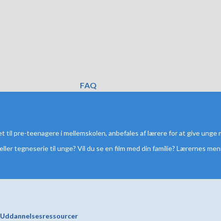
FAQ
net til pre-teenagere i mellemskolen, anbefales af lærere for at give unge 
 eller tegneserie til unge? Vil du se en film med din familie? Lærernes me
Uddannelsesressourcer