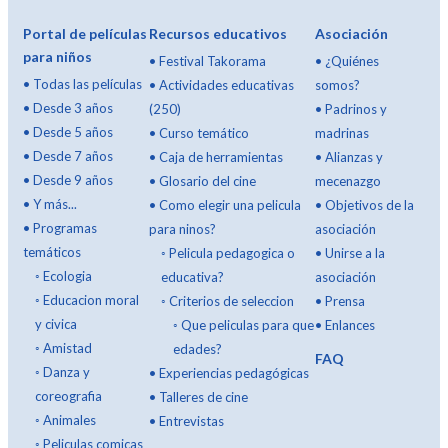
Portal de películas
Recursos educativos
Asociación
para niños
•
Festival Takorama
•
¿Quiénes
•
Todas las películas
•
Actividades educativas
somos?
•
Desde 3 años
(250)
•
Padrinos y
•
Desde 5 años
•
Curso temático
madrinas
•
Desde 7 años
•
Caja de herramientas
•
Alianzas y
•
Desde 9 años
•
Glosario del cine
mecenazgo
•
Y más...
•
Como elegir una pelicula
•
Objetivos de la
•
Programas
para ninos?
asociación
temáticos
◦
Pelicula pedagogica o
•
Unirse a la
◦
Ecologia
educativa?
asociación
◦
Educacion moral
◦
Criterios de seleccion
•
Prensa
y civica
◦
Que peliculas para que
•
Enlances
◦
Amistad
edades?
FAQ
◦
Danza y
•
Experiencias pedagógicas
coreografia
•
Talleres de cine
◦
Animales
•
Entrevistas
◦
Peliculas comicas