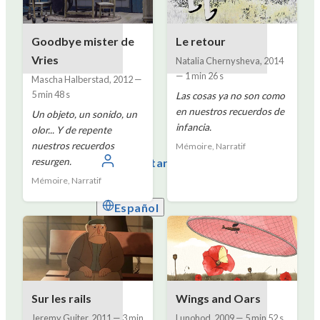
Goodbye mister de
Le retour
Vries
Natalia Chernysheva
,
2014
—
1 min 26 s
Mascha Halberstad
,
2012
—
5 min 48 s
Las cosas ya no son como
en nuestros recuerdos de
Un objeto, un sonido, un
infancia.
olor... Y de repente
nuestros recuerdos
Mémoire, Narratif
Conectarse
resurgen.
Mémoire, Narratif
Español
Sur les rails
Wings and Oars
Jeremy Guiter
,
2011
—
3 min
Lunohod
,
2009
—
5 min 52 s