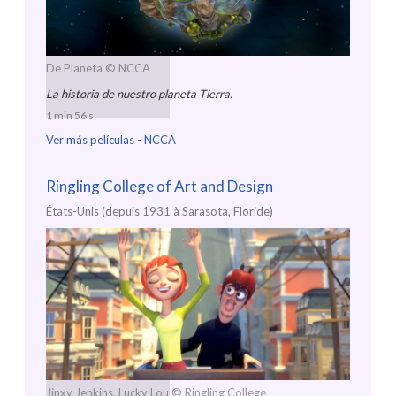
De Planeta
© NCCA
La historia de nuestro planeta Tierra.
1 min 56 s
Ver más películas -
NCCA
Ringling College of Art and Design
États-Unis (depuis 1931 à Sarasota, Floride)
Jinxy Jenkins, Lucky Lou
© Ringling College