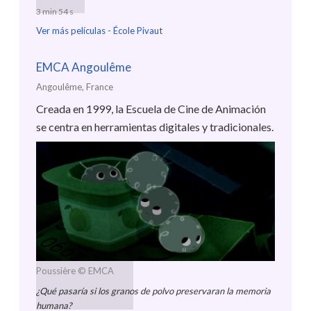
3 min 54 s
Ver más películas -
École Pivaut
EMCA Angoulême
Angoulême, France
Creada en 1999, la Escuela de Cine de Animación
se centra en herramientas digitales y tradicionales.
Poussière
© EMCA
¿Qué pasaría si los granos de polvo preservaran la memoria
humana?