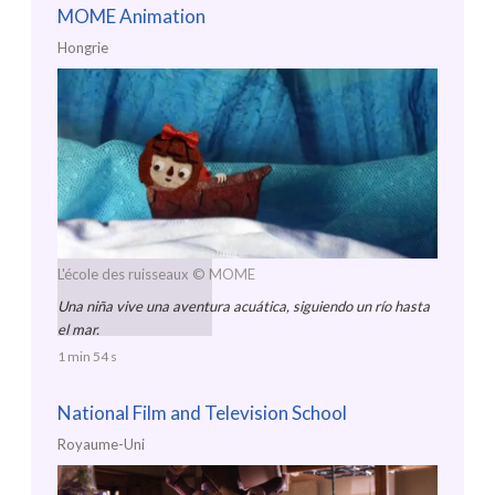
MOME Animation
Hongrie
L'école des ruisseaux
© MOME
Una niña vive una aventura acuática, siguiendo un río hasta
el mar.
1 min 54 s
National Film and Television School
Royaume-Uni