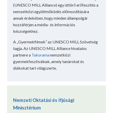
(UNESCO MILL Alliance) egy úttörő erőfeszítés a
nemzetközi együttműködés előmozdítására
annak érdekében, hogy minden állampolgár
hozzáférjen a média- és információs
készségekhez.
A „Gyermekfilmek” az UNESCO MILL Szövetség
tagja. Az UNESCO MILL Alliance hivatalos
partnere a
Takorama
nemzetközi
gyermekfesztiválnak, amely tanárokat és
diákokat tart világszerte.
Nemzeti Oktatási és Ifjúsági
Minisztérium