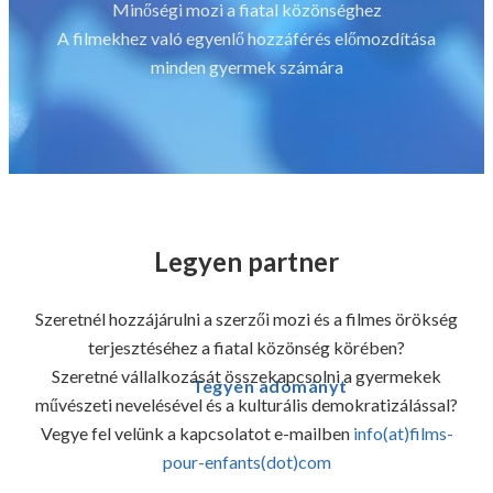
Minőségi mozi a fiatal közönséghez
A filmekhez való egyenlő hozzáférés előmozdítása
minden gyermek számára
Legyen partner
Szeretnél hozzájárulni a szerzői mozi és a filmes örökség
terjesztéséhez a fiatal közönség körében?
Szeretné vállalkozását összekapcsolni a gyermekek
Tegyen adományt
művészeti nevelésével és a kulturális demokratizálással?
Vegye fel velünk a kapcsolatot e-mailben
info(at)films-
pour-enfants(dot)com