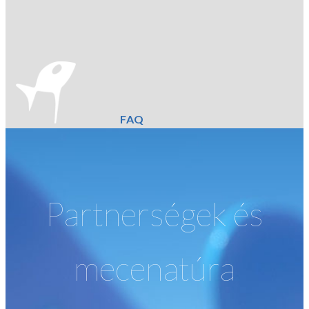
FAQ
Partnerségek és
mecenatúra