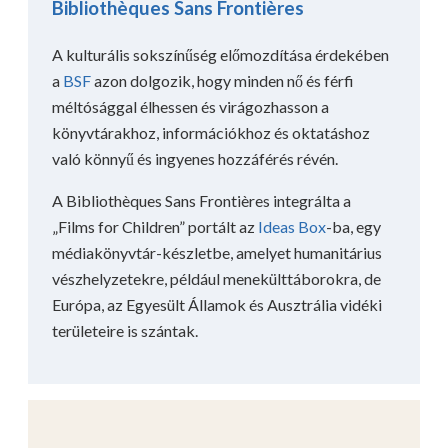
Bibliothèques Sans Frontières
A kulturális sokszínűség előmozdítása érdekében
a
BSF
azon dolgozik, hogy minden nő és férfi
méltósággal élhessen és virágozhasson a
könyvtárakhoz, információkhoz és oktatáshoz
való könnyű és ingyenes hozzáférés révén.
A Bibliothèques Sans Frontières integrálta a
„Films for Children” portált az
Ideas Box
-ba, egy
médiakönyvtár-készletbe, amelyet humanitárius
vészhelyzetekre, például menekülttáborokra, de
Európa, az Egyesült Államok és Ausztrália vidéki
területeire is szántak.