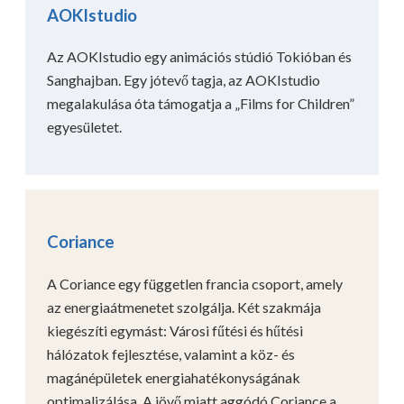
AOKIstudio
Az AOKIstudio egy animációs stúdió Tokióban és
Sanghajban. Egy jótevő tagja, az AOKIstudio
megalakulása óta támogatja a „Films for Children”
egyesületet.
Coriance
A Coriance egy független francia csoport, amely
az energiaátmenetet szolgálja. Két szakmája
kiegészíti egymást: Városi fűtési és hűtési
hálózatok fejlesztése, valamint a köz- és
magánépületek energiahatékonyságának
optimalizálása. A jövő miatt aggódó Coriance a