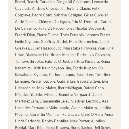
Brand, Beatriz Carvalho, Diogo Nii Cavalcanti, Leonardo
Cavaletti, Andrew Chesworth, Jérémy Clapin, Felix
Colgrave, Pedro Conti, Sabrina Cotugno, Gilles Cuvelier,
Aude Danset, Clément Dartigues, Erin McDermott, Carlos
De Carvalho, Hugo De Faucompret, Nicolas Didogent,
Franck Dion, Pierre Ducos, Théo Dusapin, Lorenzo Fresta,
Emile Gignoux, Geoffrey Godet, Mael Gourmelen, Daniel
Greaves, Julien Hazebroucq, Masataka Hiroyasu, Wan-jung
Hsiao, Yuanyuan Hu, Hiroco Ichinose, Pedro Ivo Carvalho,
Tomoyoshi Joko, Fabrice O Joubert, Risa Kimpara, Reina
Kanemitsu, Kriti Kaur, Soyeon Kim, Frodo Kuipers, Ru
Kuwahata, Xiya Lan, Carlos Lascano, Jackie Lee, Timothee
Lemoine, Kirsten Lepore, Gabriel Lin, Isabela Littger, Eva
Lusbaronian, Max Maleo, Iker Maidagan, Rafael Cano
Méndez, Yoshiko Misumi, Jeanette Nørgaard, Daniel
Martínez Lara, Emmanuelle Leleu, Vladimir Leschiov, Asa
Lucander, Fernando Makdonado, Azuma Makoto, Laetitia
Meynier, Corentin Monnier, Iku Ogawa, Chris O'Hara, Anna
Hinds Paddock, Bobby Pontillas, Max Porter, Aurelien
Prédal, Marc Riba, Elena Rogova, Burcu Sankur, Jeff Scher,