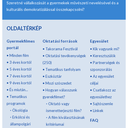
Szeretné vállalkozását a gyermekek művészeti nevelésével és a
kulturális demokratizálással összekapcsolni?
OLDALTÉRKÉP
Gyermekfilmes
Oktatási források
Egyesület
portál
•
Takorama Fesztivál
•
Kik vagyunk mi?
•
Minden film
•
Oktatási tevékenységek
•
Keresztszülők
•
3 éves kortól
(250)
•
Partnerségek és
•
5 éves kortól
•
Tematikus tanfolyam
szponzorálás
•
7 éves kortól
•
Eszköztár
•
Az egyesület
•
9 éves kortól
•
Mozi szószedet
céljai
•
És miután...
•
Hogyan válasszunk
•
Csatlakozz az
•
Tematikus
gyerekfilmet?
egyesülethez
programok
◦
Oktató vagy
•
Sajtószemle
◦
Ökológia
ismeretterjesztő film?
•
Linkek
◦
Erkölcsi és
◦
A film kiválasztásának
FAQ
állampolgári
kritériumai