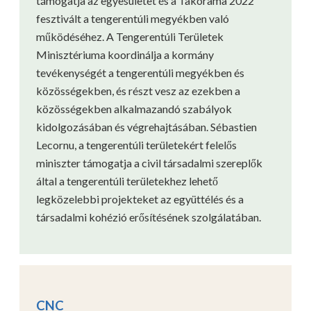
támogatja az egyesületet és a Takorama 2022
fesztivált a tengerentúli megyékben való
működéséhez. A Tengerentúli Területek
Minisztériuma koordinálja a kormány
tevékenységét a tengerentúli megyékben és
közösségekben, és részt vesz az ezekben a
közösségekben alkalmazandó szabályok
kidolgozásában és végrehajtásában. Sébastien
Lecornu, a tengerentúli területekért felelős
miniszter támogatja a civil társadalmi szereplők
által a tengerentúli területekhez lehető
legközelebbi projekteket az együttélés és a
társadalmi kohézió erősítésének szolgálatában.
CNC