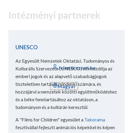
Intézményi partnerek
UNESCO
Az Egyesült Nemzetek Oktatási, Tudományos és
Jelentkezzen be
Kulturális Szervezete (UNESCO) előmozdítja az
emberi jogok és az alapvető szabadságjogok
tiszteletben tartását mindenki számára, és
Magyar
hozzájárul a nemzetek közötti együttműködéshez
és a béke fenntartásához az oktatáson, a
tudományon és a kultúrán keresztül.
A "Films for Children" egyesület a
Takorama
fesztivállal fejleszti animációs képekkel és képen