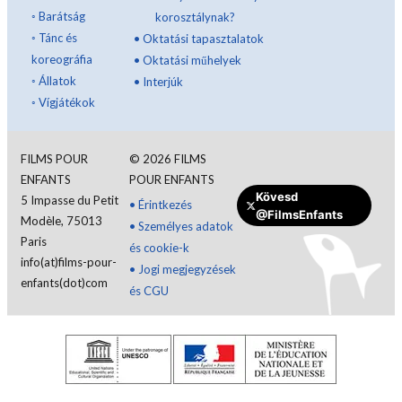
◦
Barátság
korosztálynak?
◦
Tánc és
•
Oktatási tapasztalatok
koreográfia
•
Oktatási műhelyek
◦
Állatok
•
Interjúk
◦
Vígjátékok
FILMS POUR
©
2026
FILMS
ENFANTS
POUR ENFANTS
Kövesd
5 Impasse du Petit
Jelentkezzen be
•
Érintkezés
@FilmsEnfants
Modèle, 75013
•
Személyes adatok
Paris
és cookie-k
Magyar
info(at)films-pour-
•
Jogi megjegyzések
enfants(dot)com
és CGU