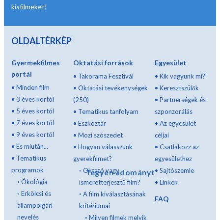
kisfilmeket!
OLDALTÉRKÉP
Gyermekfilmes
Oktatási források
Egyesület
portál
•
Takorama Fesztivál
•
Kik vagyunk mi?
•
Minden film
•
Oktatási tevékenységek
•
Keresztszülők
•
3 éves kortól
(250)
•
Partnerségek és
•
5 éves kortól
•
Tematikus tanfolyam
szponzorálás
•
7 éves kortól
•
Eszköztár
•
Az egyesület
•
9 éves kortól
•
Mozi szószedet
céljai
•
És miután...
•
Hogyan válasszunk
•
Csatlakozz az
•
Tematikus
gyerekfilmet?
egyesülethez
programok
◦
Oktató vagy
•
Sajtószemle
Tegyen adományt
◦
Ökológia
ismeretterjesztő film?
•
Linkek
◦
Erkölcsi és
◦
A film kiválasztásának
FAQ
állampolgári
kritériumai
nevelés
◦
Milyen filmek melyik