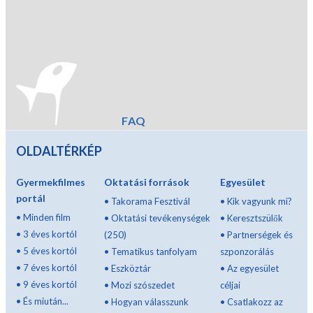
FAQ
OLDALTÉRKÉP
Gyermekfilmes
Oktatási források
Egyesület
portál
•
Takorama Fesztivál
•
Kik vagyunk mi?
•
Minden film
•
Oktatási tevékenységek
•
Keresztszülők
•
3 éves kortól
(250)
•
Partnerségek és
•
5 éves kortól
•
Tematikus tanfolyam
szponzorálás
•
7 éves kortól
•
Eszköztár
•
Az egyesület
•
9 éves kortól
•
Mozi szószedet
céljai
•
És miután...
•
Hogyan válasszunk
•
Csatlakozz az