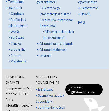
•
Tematikus
gyerekfilmet?
egyesülethez
programok
◦
Oktató vagy
•
Sajtószemle
◦
Ökológia
ismeretterjesztő film?
•
Linkek
◦
Erkölcsi és
◦
A film kiválasztásának
FAQ
állampolgári
kritériumai
nevelés
◦
Milyen filmek melyik
◦
Barátság
korosztálynak?
◦
Tánc és
•
Oktatási tapasztalatok
koreográfia
•
Oktatási műhelyek
◦
Állatok
•
Interjúk
◦
Vígjátékok
FILMS POUR
©
2026
FILMS
ENFANTS
POUR ENFANTS
Tegyen adományt
Kövesd
5 Impasse du Petit
•
Érintkezés
@FilmsEnfants
Modèle, 75013
•
Személyes adatok
Paris
és cookie-k
info(at)films-pour-
•
Jogi megjegyzések