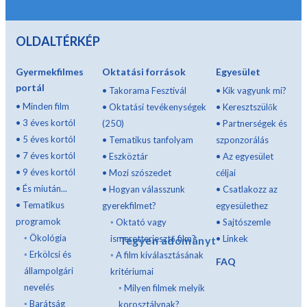
OLDALTÉRKÉP
Gyermekfilmes
Oktatási források
Egyesület
portál
•
Takorama Fesztivál
•
Kik vagyunk mi?
•
Minden film
•
Oktatási tevékenységek
•
Keresztszülők
•
3 éves kortól
(250)
•
Partnerségek és
•
5 éves kortól
•
Tematikus tanfolyam
szponzorálás
•
7 éves kortól
•
Eszköztár
•
Az egyesület
•
9 éves kortól
•
Mozi szószedet
céljai
•
És miután...
•
Hogyan válasszunk
•
Csatlakozz az
•
Tematikus
gyerekfilmet?
egyesülethez
programok
◦
Oktató vagy
•
Sajtószemle
◦
Ökológia
ismeretterjesztő film?
•
Linkek
Tegyen adományt
◦
Erkölcsi és
◦
A film kiválasztásának
FAQ
állampolgári
kritériumai
nevelés
◦
Milyen filmek melyik
◦
Barátság
korosztálynak?