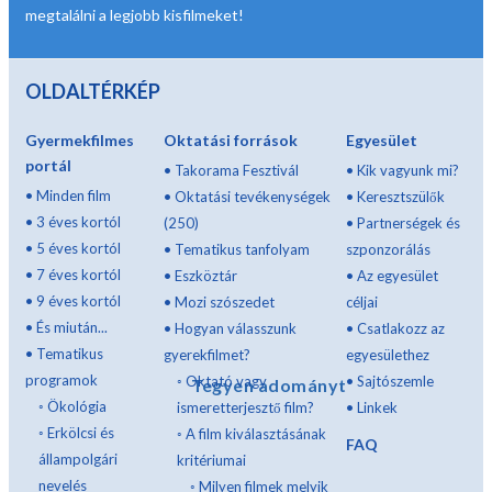
megtalálni a legjobb kisfilmeket!
OLDALTÉRKÉP
Gyermekfilmes
Oktatási források
Egyesület
portál
•
Takorama Fesztivál
•
Kik vagyunk mi?
•
Minden film
•
Oktatási tevékenységek
•
Keresztszülők
•
3 éves kortól
(250)
•
Partnerségek és
•
5 éves kortól
•
Tematikus tanfolyam
szponzorálás
•
7 éves kortól
•
Eszköztár
•
Az egyesület
•
9 éves kortól
•
Mozi szószedet
céljai
•
És miután...
•
Hogyan válasszunk
•
Csatlakozz az
•
Tematikus
gyerekfilmet?
egyesülethez
programok
◦
Oktató vagy
•
Sajtószemle
Tegyen adományt
◦
Ökológia
ismeretterjesztő film?
•
Linkek
◦
Erkölcsi és
◦
A film kiválasztásának
FAQ
állampolgári
kritériumai
nevelés
◦
Milyen filmek melyik