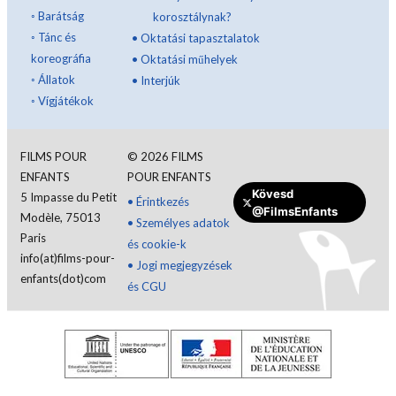
◦
Barátság
korosztálynak?
◦
Tánc és
•
Oktatási tapasztalatok
koreográfia
•
Oktatási műhelyek
◦
Állatok
•
Interjúk
◦
Vígjátékok
FILMS POUR
©
2026
FILMS
ENFANTS
POUR ENFANTS
Kövesd
5 Impasse du Petit
Jelentkezzen be
•
Érintkezés
@FilmsEnfants
Modèle, 75013
•
Személyes adatok
Paris
és cookie-k
Magyar
info(at)films-pour-
•
Jogi megjegyzések
enfants(dot)com
és CGU