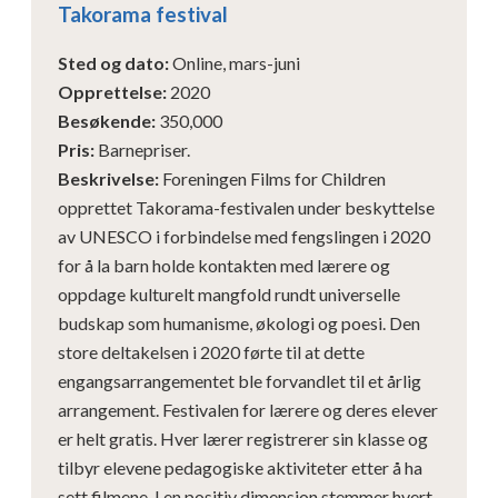
Takorama festival
Sted og dato
:
Online, mars-juni
Opprettelse
:
2020
Besøkende
:
350,000
Pris
:
Barnepriser.
Beskrivelse
:
Foreningen Films for Children
opprettet Takorama-festivalen under beskyttelse
av UNESCO i forbindelse med fengslingen i 2020
for å la barn holde kontakten med lærere og
oppdage kulturelt mangfold rundt universelle
budskap som humanisme, økologi og poesi. Den
store deltakelsen i 2020 førte til at dette
engangsarrangementet ble forvandlet til et årlig
arrangement. Festivalen for lærere og deres elever
er helt gratis. Hver lærer registrerer sin klasse og
tilbyr elevene pedagogiske aktiviteter etter å ha
sett filmene. I en positiv dimensjon stemmer hvert