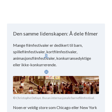
Den samme lidenskapen: Å dele filmer
Mange filmfestivaler er dedikert til barn,
spillefilmfestivaler, kortfilmfestivaler,
Logg inn
animasjonsfilmfestivaler, konkurransedyktige
eller ikke-konkurrerende.
Norsk
© Christophe Defaye. Busan internasjonale barnefilmfestival.
Noen er veldig store som Chicago eller New York