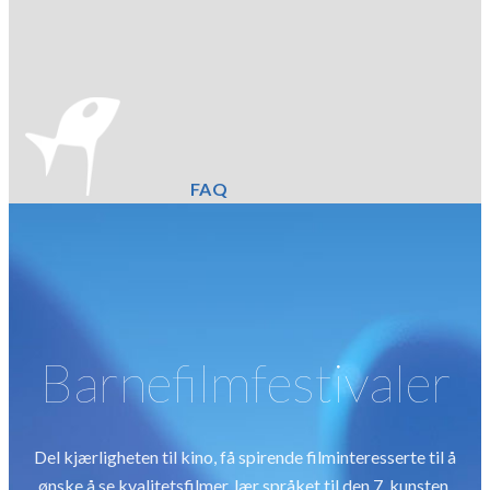
FAQ
Barnefilmfestivaler
Del kjærligheten til kino, få spirende filminteresserte til å
ønske å se kvalitetsfilmer, lær språket til den 7. kunsten,