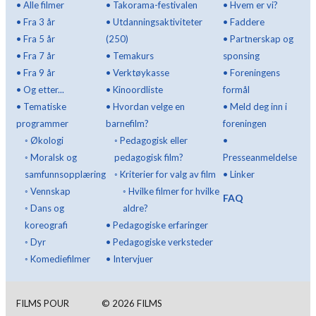
•
Alle filmer
•
Takorama-festivalen
•
Hvem er vi?
•
Fra 3 år
•
Utdanningsaktiviteter
•
Faddere
•
Fra 5 år
(250)
•
Partnerskap og
•
Fra 7 år
•
Temakurs
sponsing
•
Fra 9 år
•
Verktøykasse
•
Foreningens
•
Og etter...
•
Kinoordliste
formål
•
Tematiske
•
Hvordan velge en
•
Meld deg inn i
programmer
barnefilm?
foreningen
◦
Økologi
◦
Pedagogisk eller
•
◦
Moralsk og
pedagogisk film?
Presseanmeldelse
samfunnsopplæring
◦
Kriterier for valg av film
•
Linker
◦
Vennskap
◦
Hvilke filmer for hvilke
FAQ
◦
Dans og
aldre?
koreografi
•
Pedagogiske erfaringer
◦
Dyr
•
Pedagogiske verksteder
◦
Komediefilmer
•
Intervjuer
FILMS POUR
©
2026
FILMS