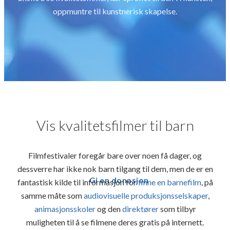
oppmuntre til kunstnerisk skapelse.
Vis kvalitetsfilmer til barn
Filmfestivaler foregår bare over noen få dager, og
dessverre har ikke nok barn tilgang til dem, men de er en
Gi en donasjon
fantastisk kilde til informasjon for
finne en barnefilm
,
på
samme måte som
audiovisuelle produksjonsselskaper
,
animasjonsskoler
og den
direktører
som tilbyr
muligheten til å se filmene deres gratis på internett.