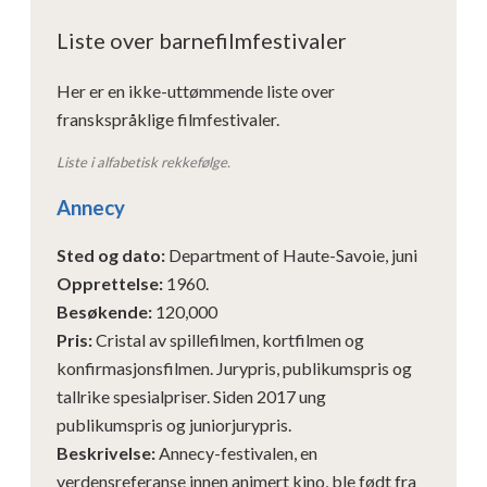
Liste over barnefilmfestivaler
Her er en ikke-uttømmende liste over
franskspråklige filmfestivaler.
Liste i alfabetisk rekkefølge.
Annecy
Sted og dato
:
Department of Haute-Savoie, juni
Opprettelse
:
1960.
Besøkende
:
120,000
Pris
:
Cristal av spillefilmen, kortfilmen og
konfirmasjonsfilmen. Jurypris, publikumspris og
tallrike spesialpriser. Siden 2017 ung
publikumspris og juniorjurypris.
Beskrivelse
:
Annecy-festivalen, en
verdensreferanse innen animert kino, ble født fra