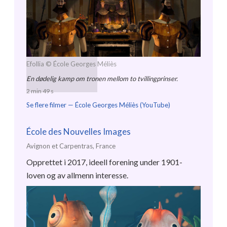
Efollia
© École Georges Méliès
En dødelig kamp om tronen mellom to tvillingprinser.
2 min 49 s
Se flere filmer —
École Georges Méliès (YouTube)
École des Nouvelles Images
Avignon et Carpentras, France
Opprettet i 2017, ideell forening under 1901-
loven og av allmenn interesse.