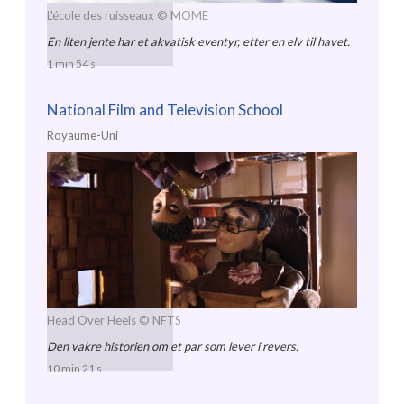
L'école des ruisseaux
© MOME
En liten jente har et akvatisk eventyr, etter en elv til havet.
1 min 54 s
National Film and Television School
Royaume-Uni
Head Over Heels
© NFTS
Den vakre historien om et par som lever i revers.
10 min 21 s