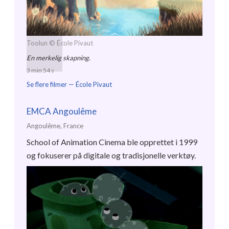
Toolun
© École Pivaut
En merkelig skapning.
3 min 54 s
Se flere filmer —
École Pivaut
EMCA Angoulême
Angoulême, France
School of Animation Cinema ble opprettet i 1999
og fokuserer på digitale og tradisjonelle verktøy.