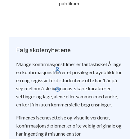
publikum.
Følg skolenyhetene
Mange konfirmasjonsfilmer er fantastiske! Å lage
Logg inn
en konfirmasjonsfilm er et privilegert øyeblikk for
en ung regissør fordi studentene ofte har 1 år på
seg mellom å skrive manus, skape karakterer,
Norsk
settinger og lage, alene eller sammen med andre,
en kortfilm uten kommersielle begrensninger.
Filmenes iscenesettelse og visuelle verdener,
konfirmasjonsdiplomer, er ofte veldig originale og
har ingenting å misunne en stor