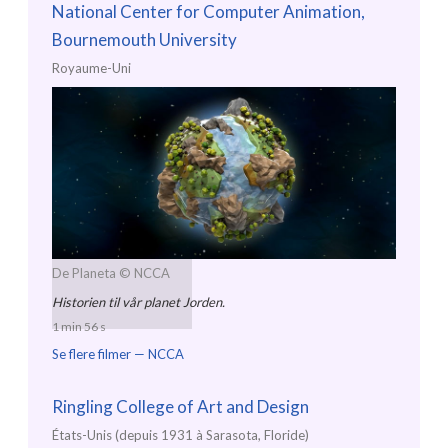
National Center for Computer Animation,
Bournemouth University
Royaume-Uni
De Planeta
© NCCA
Historien til vår planet Jorden.
1 min 56 s
Se flere filmer —
NCCA
Ringling College of Art and Design
États-Unis (depuis 1931 à Sarasota, Floride)