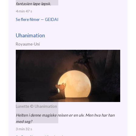
fantasien løpe løpsk.
4 min 47 s
Se flere filmer —
GEIDAI
Uhanimation
Royaume-Uni
Lunette
© Uhanimation
Helten i denne magiske reisen er en ulv. Men hva har han
med seg?
3 min 32 s