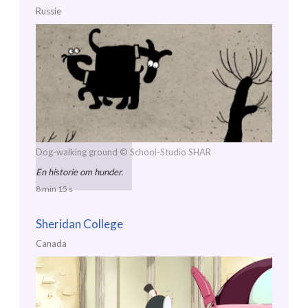
Russie
Dog-walking ground
© School-Studio SHAR
En historie om hunder.
8 min 15 s
Sheridan College
Canada