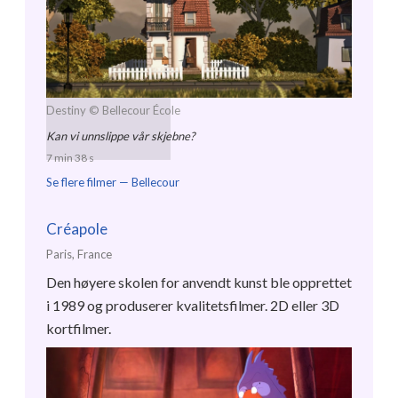
Destiny
© Bellecour École
Kan vi unnslippe vår skjebne?
7 min 38 s
Se flere filmer —
Bellecour
Créapole
Paris, France
Den høyere skolen for anvendt kunst ble opprettet
i 1989 og produserer kvalitetsfilmer. 2D eller 3D
kortfilmer.