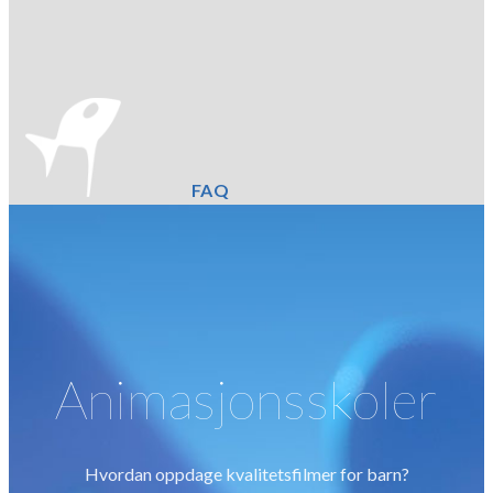
FAQ
Animasjonsskoler
Hvordan oppdage kvalitetsfilmer for barn?