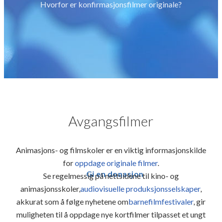
Hvorfor er konfirmasjonsfilmer originale?
Avgangsfilmer
Animasjons- og filmskoler er en viktig informasjonskilde
for
oppdage originale filmer
.
Gi en donasjon
Se regelmessig på nettsidene til kino- og
animasjonsskoler,
audiovisuelle produksjonsselskaper
,
akkurat som å følge nyhetene om
barnefilmfestivaler
, gir
muligheten til å oppdage nye kortfilmer tilpasset et ungt