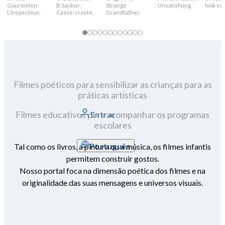
Gourmelen :
B.Sankur :
Strange
: Unsatisfying.
look sca
L'inspecteur.
Casse-croûte.
Grandfather.
Filmes poéticos para sensibilizar as crianças para as
práticas artísticas
Filmes educativos para acompanhar os programas
Entrar
escolares
Português
Tal como os livros, a pintura ou a música, os filmes infantis
permitem construir gostos.
Nosso portal foca na dimensão poética dos filmes e na
originalidade das suas mensagens e universos visuais.