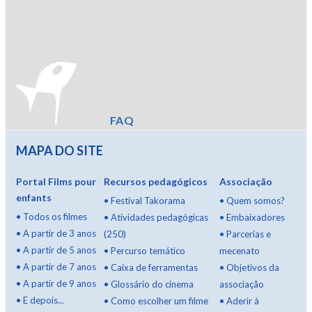
FAQ
MAPA DO SITE
Portal Films pour
Recursos pedagógicos
Associação
enfants
•
Festival Takorama
•
Quem somos?
•
Todos os filmes
•
Atividades pedagógicas
•
Embaixadores
•
A partir de 3 anos
(250)
•
Parcerias e
•
A partir de 5 anos
•
Percurso temático
mecenato
•
A partir de 7 anos
•
Caixa de ferramentas
•
Objetivos da
•
A partir de 9 anos
•
Glossário do cinema
associação
•
E depois...
•
Como escolher um filme
•
Aderir à