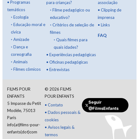
•
Programas
para crianças?
associação
temáticos
◦
Filme pedagógico ou
•
Clipping de
◦
Ecologia
educativo?
imprensa
◦
Educação moral e
◦
Critérios de seleção de
•
Links
cívica
filmes
FAQ
◦
Amizade
◦
Quais filmes para
◦
Dança e
quais idades?
coreografia
•
Experiências pedagógicas
◦
Animais
•
Oficinas pedagógicas
◦
Filmes cômicos
•
Entrevistas
FILMS POUR
©
2026
FILMS
ENFANTS
POUR ENFANTS
Seguir
5 Impasse du Petit
•
Contato
Fazer uma doação
@FilmsEnfants
Modèle, 75013
•
Dados pessoais &
Paris
cookies
info(at)films-pour-
•
Avisos legais &
enfants(dot)com
termos