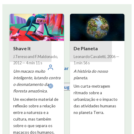
Shave It
De Planeta
J.Tereso and F.Maldonado
,
Leonardo Cavaletti
,
2006
—
2012
—
4 min 11 s
1 min 56 s
Entrar
Um macaco muito
A história do nosso
inteligente, lutando contra
planeta.
o desmatamento da
Um curta-metragem
Português
floresta amazônica.
ritmado sobre a
Um excelente material de
urbanização e o impacto
reflexão sobre a relação
das atividades humanas
entre a natureza e a
no planeta Terra.
cultura, mas também
sobre o que separa os
macacos dos humanos.