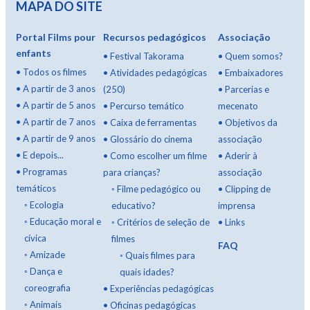
MAPA DO SITE
Portal Films pour
Recursos pedagógicos
Associação
enfants
•
Festival Takorama
•
Quem somos?
•
Todos os filmes
•
Atividades pedagógicas
•
Embaixadores
•
A partir de 3 anos
(250)
•
Parcerias e
•
A partir de 5 anos
•
Percurso temático
mecenato
•
A partir de 7 anos
•
Caixa de ferramentas
•
Objetivos da
•
A partir de 9 anos
•
Glossário do cinema
associação
•
E depois...
•
Como escolher um filme
•
Aderir à
•
Programas
para crianças?
associação
temáticos
◦
Filme pedagógico ou
•
Clipping de
◦
Ecologia
educativo?
imprensa
◦
Educação moral e
◦
Critérios de seleção de
•
Links
cívica
filmes
FAQ
◦
Amizade
◦
Quais filmes para
◦
Dança e
quais idades?
coreografia
•
Experiências pedagógicas
◦
Animais
•
Oficinas pedagógicas