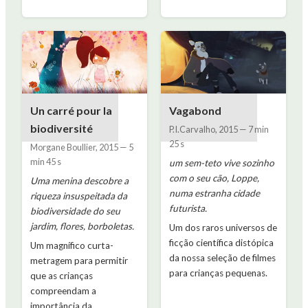
Un carré pour la
Vagabond
biodiversité
P.I.Carvalho
,
2015
—
7 min
25 s
Morgane Boullier
,
2015
—
5
min 45 s
um sem-teto vive sozinho
com o seu cão, Loppe,
Uma menina descobre a
numa estranha cidade
riqueza insuspeitada da
futurista.
biodiversidade do seu
jardim, flores, borboletas.
Um dos raros universos de
ficção científica distópica
Um magnífico curta-
da nossa seleção de filmes
metragem para permitir
para crianças pequenas.
que as crianças
compreendam a
importância da