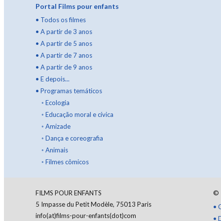
Portal Films pour enfants
•
Todos os filmes
•
A partir de 3 anos
•
A partir de 5 anos
•
A partir de 7 anos
•
A partir de 9 anos
•
E depois...
•
Programas temáticos
◦
Ecologia
◦
Educação moral e cívica
◦
Amizade
◦
Dança e coreografia
◦
Animais
◦
Filmes cômicos
FILMS POUR ENFANTS
©
5 Impasse du Petit Modèle, 75013 Paris
•
info(at)films-pour-enfants(dot)com
•