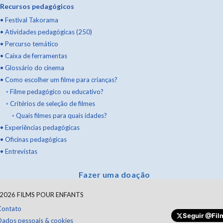
Recursos pedagógicos
•
Festival Takorama
•
Atividades pedagógicas (250)
•
Percurso temático
•
Caixa de ferramentas
•
Glossário do cinema
•
Como escolher um filme para crianças?
◦
Filme pedagógico ou educativo?
◦
Critérios de seleção de filmes
◦
Quais filmes para quais idades?
•
Experiências pedagógicas
•
Oficinas pedagógicas
•
Entrevistas
Fazer uma doação
2026
FILMS POUR ENFANTS
Contato
Seguir
@Film
Dados pessoais & cookies