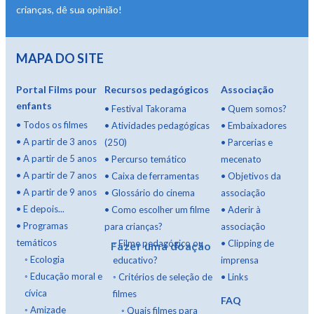
crianças, dê sua opinião!
MAPA DO SITE
Portal Films pour
Recursos pedagógicos
Associação
enfants
•
Festival Takorama
•
Quem somos?
•
Todos os filmes
•
Atividades pedagógicas
•
Embaixadores
•
A partir de 3 anos
(250)
•
Parcerias e
•
A partir de 5 anos
•
Percurso temático
mecenato
•
A partir de 7 anos
•
Caixa de ferramentas
•
Objetivos da
•
A partir de 9 anos
•
Glossário do cinema
associação
•
E depois...
•
Como escolher um filme
•
Aderir à
•
Programas
para crianças?
associação
temáticos
◦
Filme pedagógico ou
•
Clipping de
Fazer uma doação
◦
Ecologia
educativo?
imprensa
◦
Educação moral e
◦
Critérios de seleção de
•
Links
cívica
filmes
FAQ
◦
Amizade
◦
Quais filmes para