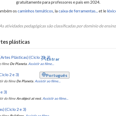
gratuitamente para professores e pais em 2024.
ambém os
caminhos temáticos
, la
caixa de ferramentas...
et le
léxi
As atividades pedagógicas são classificadas por domínio de ensino
tes plásticas
rtes Plásticas) (Ciclo 2 e 3)
Entrar
o filme
De Planeta
.
Assistir ao filme...
Ciclo 2 e 3)
Português
tir do filme
De Planeta
.
Assistir ao filme...
e 3)
tir do filme
An object at rest
.
Assistir ao filme...
s) (Ciclo 2 e 3)
o filme
Buildings
.
Assistir ao filme...