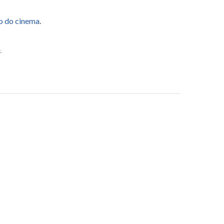
co do cinema
.
.