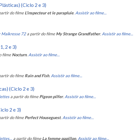
ásticas) (Ciclo 2 e 3)
partir do filme
L'inspecteur et le parapluie
.
Assistir ao filme...
g Maikresse 72
a partir do filme
My Strange Grandfather
.
Assistir ao filme...
, 2 e 3)
o filme
Nocturn
.
Assistir ao filme...
partir do filme
Rain and Fish
.
Assistir ao filme...
as) (Ciclo 2 e 3)
iettes
a partir do filme
Pigeon pilfer
.
Assistir ao filme...
iclo 2 e 3)
partir do filme
Perfect Houseguest
.
Assistir ao filme...
ettes...
a partir do filme
La femme papillon
.
Assistir ao filme...