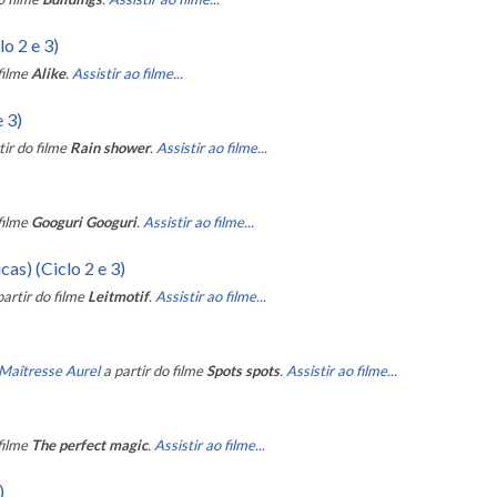
o 2 e 3)
filme
Alike
.
Assistir ao filme...
e 3)
tir do filme
Rain shower
.
Assistir ao filme...
filme
Googuri Googuri
.
Assistir ao filme...
as) (Ciclo 2 e 3)
partir do filme
Leitmotif
.
Assistir ao filme...
 Maîtresse Aurel
a partir do filme
Spots spots
.
Assistir ao filme...
filme
The perfect magic
.
Assistir ao filme...
)