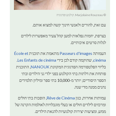
© Marjolaine Rouzeau. קולנוע ופדגוגיה
עם זאת, להורים ולאנשי חינוך קשה למצוא אותם.
בצרפת, יוזמות נפלאות למען קהל צעיר מאפשרות לילדים
לגלות סרטים איכותיים.
העמותה
Passeurs d'images
מתאמת את תוכנית
École et
cinéma
, שהוקמה קודם לכן בידי
Les Enfants de cinéma
.
בליווי הפלטפורמה הפדגוגית המקוונת
NANOUK
, התוכנית
פותחת את דלתות בתי הקולנוע בפני ילדי גני הילדים ובתי
הספר היסודיים; יותר מ-10,000 בתי ספר ומיליון תלמידים
נהנים ממנה מדי שנה.
עמותות אחרות, כגון
Rêve de Cinéma
, הופכות בתי חולים
ומרכזים לילדים חולים או בעלי מוגבלויות לאולמות הקרנה של
ממש, ומציעות יצירות קולנועיות להנאת הילדים.