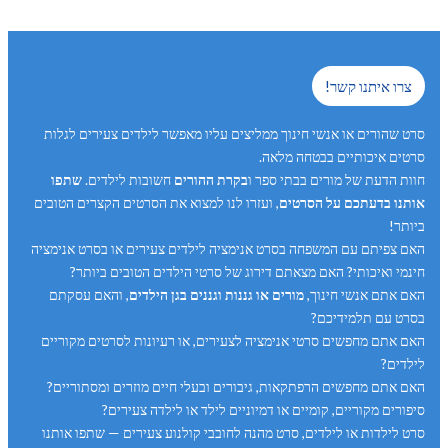
צרו איתנו קשר!
סרט שהורים או אנשי חינוך ממליצים עליו מאפשר לילדים צעירים לגלות
סרטים איכותיים בבטחה מלאה.
חוות הדעת של מורים בבתי ספר ו
בקרת ההורים
חשובות לילדים.
שתפו
אותנו בדעתכם על הסרטים
, ועזרו לנו למצוא את הסרטים הקצרים הטובים
ביותר!
האם צפיתם עם המשפחה בסרט אנימציה לילדים צעירים או בסרט אנימציה
חינמי ואיכותי? האם מצאתם דירוג של סרטי הילדים הטובים ביותר?
האם אתם אנשי חינוך,
מורים או גננות וגננים בגן הילדים
, והאם עסקתם
בסרט עם תלמידיכם?
האם אתם מחפשים סרטי אנימציה לצעירים, או רעיונות לסרטים מקוריים
לילדים?
האם אתם מחפשים הרפתקאות, גיבורים ובעלי חיים מוזרים ומסתוריים?
סיפורים מקוריים, קומיים או דמיוניים לילד או לילדה צעירים?
סרט לילדות או לילדים, סרט מהנה לחובבי קולנוע צעירים — שתפו אותנו