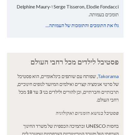
Serge Tisseron, Elodie Fondacci ו-Delphine Maury
תומכים בעמותה.
גלו את התומכים והתומכות של העמותה...
פסטיבל לילדים מכל רחבי העולם
Takorama
, שפותח עם שותפים בינלאומיים, הוא פסטיבל
של סרטי אנימציה קצרים ואילמים המיועד לגופים חינוכיים,
תרבותיים וחברתיים, וכן להורים ולילדים בני 3 עד 18 מכל
רחבי העולם.
פסטיבל בנושא הומניזם ואקולוגיה
בחסות UNESCO ובתמיכה הכספית של משרד החינוך
הצרפתי ושל משרד הטריטוריות הצרפתיות שמעבר לים,