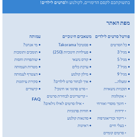
בתשוקתכם לקסם הדימויים, לקולנוע ול
סרטים לילדים
!
מפת האתר
פורטל סרטים לילדים
משאבים חינוכיים
עמותה
•
כל הסרטים
•
פסטיבל Takorama
•
מי אנחנו?
•
מגיל 3
•
פעילויות חינוכיות (250)
•
תומכים ותומכות
•
מגיל 5
•
קורס נושאי
•
שותפויות וחסות
•
מגיל 7
•
ערכת כלים
•
מטרות העמותה
•
מגיל 9
•
מילון קולנוע
•
הצטרף לעמותה
•
ומעלה...
•
איך לבחור סרט לילדים?
•
סקירת עיתונות
•
תוכניות נושאיות
◦
סרט פדגוגי או חינוכי?
•
קישורים
◦
אקולוגיה
◦
קריטריונים לבחירת סרטים
FAQ
◦
חינוך מוסרי ואזרחי
◦
אילו סרטים לאילו גילאים?
◦
ידידות
•
חוויות פדגוגיות
◦
ריקוד וכוריאוגרפיה
•
סדנאות קולנוע
◦
בעלי חיים
•
ראיונות
◦
סרטים קומיים