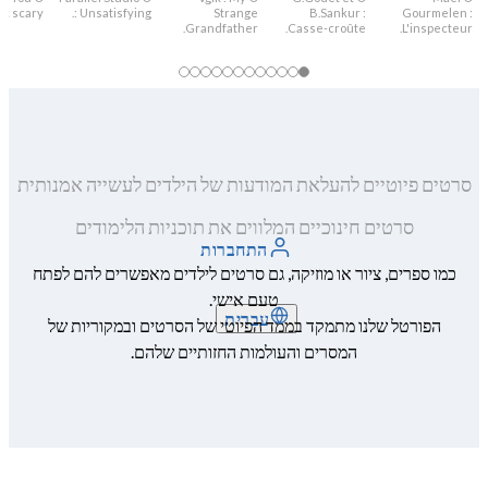
ok scary.
: Unsatisfying.
Strange
B.Sankur :
Gourmelen :
Grandfather.
Casse-croûte.
L'inspecteur.
סרטים פיוטיים להעלאת המודעות של הילדים לעשייה אמנותית
סרטים חינוכיים המלווים את תוכניות הלימודים
התחברות
כמו ספרים, ציור או מוזיקה, גם סרטים לילדים מאפשרים להם לפתח
טעם אישי.
עברית
הפורטל שלנו מתמקד בממד הפיוטי של הסרטים ובמקוריות של
המסרים והעולמות החזותיים שלהם.