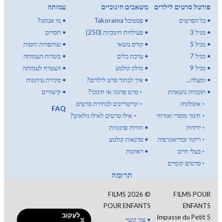
פורטל סרטים לילדים
משאבים חינוכיים
עמותה
•
כל הסרטים
•
פסטיבל Takorama
•
מי אנחנו?
•
מגיל 3
•
פעילויות חינוכיות (250)
•
חסויים
•
מגיל 5
•
קורס נושאי
•
שותפויות וחסות
•
מגיל 7
•
ערכת כלים
•
מטרות העמותה
•
מגיל 9
•
מילון קולנוע
•
הצטרף לעמותה
•
ומעלה...
•
איך לבחור סרט לילדים?
•
סקירת עיתונות
•
תוכניות נושאיות
◦
סרט פדגוגי או חינוכי?
•
קישורים
◦
אקולוגיה
◦
קריטריונים לבחירת סרטים
FAQ
◦
חינוך מוסרי ואזרחי
◦
אילו סרטים לאילו גילאים?
◦
ידידות
•
חוויות פדגוגיות
◦
ריקוד וכוריאוגרפיה
•
סדנאות קולנוע
◦
בעלי חיים
•
ראיונות
◦
סרטים קומיים
תרומה
FILMS
2026
©
FILMS POUR
POUR ENFANTS
ENFANTS
לַעֲקוֹב
5 Impasse du Petit
•
צור קשר