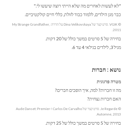
"לא לעשות לאחרים מה שלא הייתי רוצה שיעשו לי."
כבר מגן הילדים, ללמוד כבוד לזולת, כללי חיים קולקטיביים.
© VGIK. סרט קצר של Dina Velikovskaya על הדרה: My Strange Grandfather,
2011.
בחירה של 5 סרטים במשך כולל של 20 דקות.
מגיל 3, לילדים בגילאי 4 עד 6.
נושא
:
חברות
מטרה פדגוגית
מה זו חברות? למה, איך הופכים חברים?
האם חברות נצחית?
© Je Regarde. סרט קצר של Carlos De Carvalho ו-Aude Danset: Premier
Automne, 2013.
בחירה של 5 סרטים במשך כולל של 25 דקות.