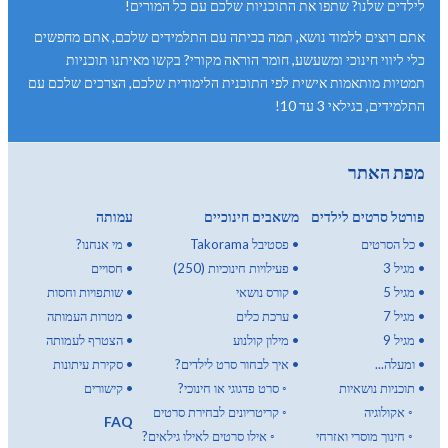
לילדים שלנו? שתפו את התוכניות שלכם עם כל המורים!
אתם רוצים ללמוד נושא, תמה בכיתה עם התלמידים שלכם, אתם מחפשים
כלי ליווי חינוכי ומשעשע, חומר הוראה מקורי? בקשו מאיתנו תוכניות
תמטיות מותאמות אישית לפי התוכנית הלימודית שלכם, הצרכים שלכם עם
התלמידים, בגילאי 3 עד 10!
מפת האתר
פורטל סרטים לילדים
משאבים חינוכיים
עמותה
•
כל הסרטים
•
פסטיבל Takorama
•
מי אנחנו?
•
מגיל 3
•
פעילויות חינוכיות (250)
•
חסויים
•
מגיל 5
•
קורס נושאי
•
שותפויות וחסות
•
מגיל 7
•
ערכת כלים
•
מטרות העמותה
•
מגיל 9
•
מילון קולנוע
•
הצטרף לעמותה
•
ומעלה...
•
איך לבחור סרט לילדים?
•
סקירת עיתונות
•
תוכניות נושאיות
◦
סרט פדגוגי או חינוכי?
•
קישורים
◦
אקולוגיה
◦
קריטריונים לבחירת סרטים
FAQ
◦
חינוך מוסרי ואזרחי
◦
אילו סרטים לאילו גילאים?