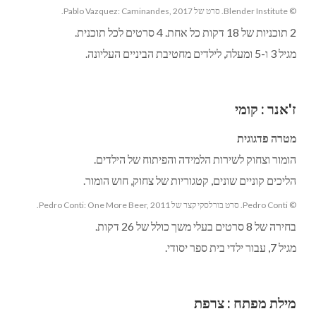
© Blender Institute. סרט של Pablo Vazquez: Caminandes, 2017.
2 תוכניות של 18 דקות כל אחת. 4 סרטים לכל תוכנית.
מגיל 3 ו-5 ומעלה, לילדים מחטיבת הביניים העליונה.
ז'אנר
:
קומי
מטרה פדגוגית
הומור וצחוק לשירות הלמידה והפיתוח של הילדים.
הליכים קוניים שונים, קטגוריות של צחוק, חוש הומור.
© Pedro Conti. סרט בורלסקי קצר של Pedro Conti: One More Beer, 2011.
בחירה של 8 סרטים בעלי משך כולל של 26 דקות.
מגיל 7, עבור ילדי בית ספר יסודי.
מילת מפתח
:
צרפת