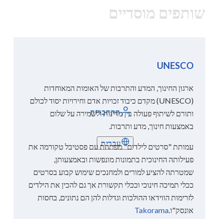
שותפים מוסדיים
UNESCO
ארגון החינוך, המדע והתרבות של האומות המאוחדות
(UNESCO) מקדם כיבוד זכויות אדם וחירויות יסוד לכולם
התחברות
ותורם לשיתוף פעולה בין מדינות ולשמירה על שלום
באמצעות חינוך, מדע ותרבות.
עברית
עמותת "סרטים לילדים" מפתחת עם פסטיבל טקורמה את
פעילותה החינוכית בתמונות מונפשות ובאמצעותן,
שמטרתה להציע למורים ולמחנכים שימוש קבוע בסרטים
ככלי תמיכה חינוכי וככלי תקשורת אך גם להכין את הילדים
לזרימות הווידאו ההולכות וגדלות להן הם נתונים, בחסות
אונסק"ו.
Takorama