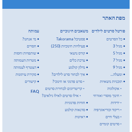
מפת האתר
פורטל סרטים לילדים
משאבים חינוכיים
עמותה
•
כל הסרטים
•
פסטיבל Takorama
•
מי אנחנו?
•
מגיל 3
•
פעילויות חינוכיות (250)
•
חסויים
•
מגיל 5
•
קורס נושאי
•
שותפויות וחסות
•
מגיל 7
•
ערכת כלים
•
מטרות העמותה
•
מגיל 9
•
מילון קולנוע
•
הצטרף לעמותה
•
ומעלה...
•
איך לבחור סרט לילדים?
•
סקירת עיתונות
•
תוכניות נושאיות
◦
סרט פדגוגי או חינוכי?
•
קישורים
◦
אקולוגיה
◦
קריטריונים לבחירת סרטים
FAQ
◦
חינוך מוסרי ואזרחי
◦
אילו סרטים לאילו גילאים?
◦
ידידות
•
חוויות פדגוגיות
◦
ריקוד וכוריאוגרפיה
•
סדנאות קולנוע
◦
בעלי חיים
•
ראיונות
◦
סרטים קומיים