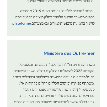
על הכנת ויישום מדיניות הממשלה בתחומי החינוך.
עמותת "סרטים לילדים" נהנתה בשנת 2019 מתמיכה
כספית ממשרד החינוך הלאומי כחלק מיצירת הפלטפורמה
לחינוך בתמונות מונפשות למורים ובאמצעותם.
plateforme
Ministère des Outre-mer
משרד השטחים חו"ל תומך כלכלית בעמותה ובפסטיבל
תקורמה 2022 להפעלתו במחלקות בחו"ל. משרד השטחים
בחו"ל מרכז את פעולת הממשלה במחלקות ובקהילות בחו"ל
ומשתתף בפיתוח וביישום הכללים החלים בקהילות אלו.
סבסטיאן לקורנו, השר לטריטוריות מעבר לים, תומך
בפרויקטים המבוצעים על ידי גורמים בחברה האזרחית,
קרוב ככל האפשר לטריטוריות שמעבר לים, בשירות החיים