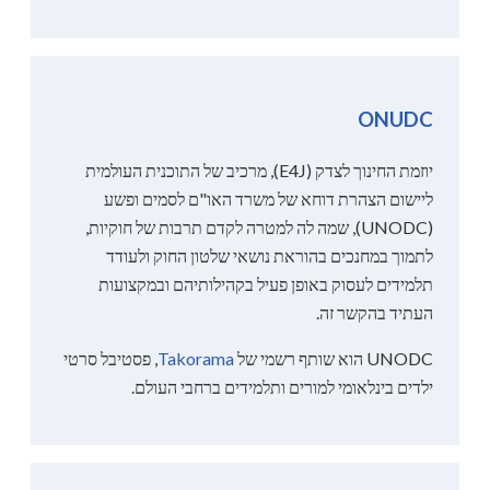
ONUDC
יוזמת החינוך לצדק (E4J), מרכיב של התוכנית העולמית
ליישום הצהרת דוחא של משרד האו"ם לסמים ופשע
(UNODC), שמה לה למטרה לקדם תרבות של חוקיות,
לתמוך במחנכים בהוראת נושאי שלטון החוק ולעודד
תלמידים לעסוק באופן פעיל בקהילותיהם ובמקצועות
העתיד בהקשר זה.
UNODC הוא שותף רשמי של
Takorama
, פסטיבל סרטי
ילדים בינלאומי למורים ותלמידים ברחבי העולם.