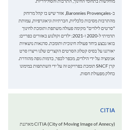
מוחלשות בתחומי החינוך, התרבות והסולידריות.
ב-Baronnies Provençales, אזור שיש בו קהל מרוחק
מהתרבות מסיבות כלכליות, חברתיות וגיאוגרפיות, עמותת
"סרטים לילדים" מקימה פעולה משתפת ותומכת לחינוך
תדמיתי ל-2020 ו-2021: ילדים וקולנוע באזורים כפריים:
בואו נבצע ביחד פעולה חינוכית ותומכת. סדנאות נושאיות
יאורגנו על בסיס קטלוג הסרטים הקצרים שלנו וייצרו סרט
אנימציה על ידי הילדים, מכפר לכפר, בדמות גופה מהודרת.
קרן SNCF תומכת בפרויקט זה על ידי השתתפות במימונו
כחלק מפעולת חסות.
CITIA
CITIA (City of Moving Image of Annecy) מארגנת