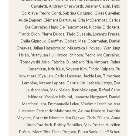
Cavaletti, Andrew Chesworth, Jérémy Clapin, Felix
Colgrave, Pedro Conti, Sabrina Cotugno, Gilles Cuvelier,
Aude Danset, Clément Dartigues, Erin McDermott, Carlos
De Carvalho, Hugo De Faucompret, Nicolas Didogent,
Franck Dion, Pierre Ducos, Théo Dusapin, Lorenzo Fresta,
Emile Gignoux, Geoffrey Godet, Mael Gourmelen, Daniel
Greaves, Julien Hazebroucq, Masataka Hiroyasu, Wan-jung
Hsiao, Yuanyuan Hu, Hiroco Ichinose, Pedro Ivo Carvalho,
Tomoyoshi Joko, Fabrice O Joubert, Risa Kimpara, Reina
Kanemitsu, Kriti Kaur, Soyeon Kim, Frodo Kuipers, Ru
Kuwahata, Xiya Lan, Carlos Lascano, Jackie Lee, Timothee
Lemoine, Kirsten Lepore, Gabriel Lin, Isabela Littger, Eva
Lusbaronian, Max Maleo, Iker Maidagan, Rafael Cano
Méndez, Yoshiko Misumi, Jeanette Nørgaard, Daniel
Martínez Lara, Emmanuelle Leleu, Vladimir Leschiov, Asa
Lucander, Fernando Makdonado, Azuma Makoto, Laetitia
Meynier, Corentin Monnier, Iku Ogawa, Chris O'Hara, Anna
Hinds Paddock, Bobby Pontillas, Max Porter, Aurelien
Prédal, Marc Riba, Elena Rogova, Burcu Sankur, Jeff Scher,