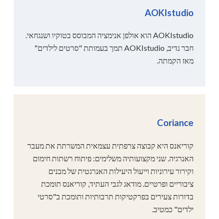
AOKIstudio
AOKIstudio הוא אולפן אנימציה המבוסס בטוקיו ושנגחאי.
חבר נדיב, AOKIstudio תמך בעמותת "סרטים לילדים"
מאז הקמתה.
Coriance
קוריאנס היא קבוצה צרפתית עצמאית המשרתת את מעבר
האנרגיה. שני מקצועותיה משלימים: פיתוח רשתות חימום
וקירור עירוניות וייעול היעילות האנרגטית של מבנים
ציבוריים ופרטיים. מודאג לגבי העתיד, קוריאנס תומכת
בדורות צעירים בפרקטיקות תרבותיות ותומכת ב"סרטי
ילדים" כמטיב.