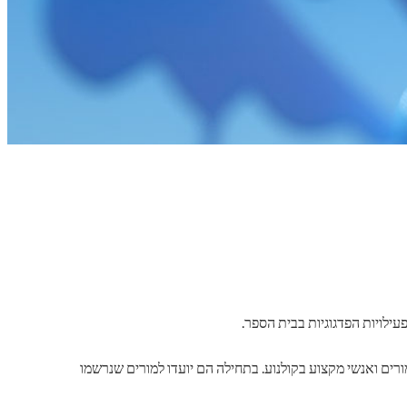
עילויות הפדגוגיות בבית הספר.
ת משרד החינוך הלאומי ו-CNC (המרכז הלאומי לקולנוע ולדימוי המצויר), 250 דפי עבודה פדגוגיים נוצרו ב-2019 על ידי צוות של 20 מורים ואנשי מקצוע בקולנוע. בתחילה הם יועדו למורים שנרשמו