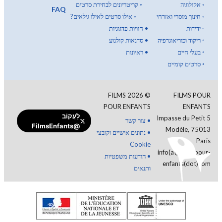
◦
אקולוגיה
◦
קריטריונים לבחירת סרטים
FAQ
◦
חינוך מוסרי ואזרחי
◦
אילו סרטים לאילו גילאים?
◦
ידידות
•
חוויות פדגוגיות
◦
ריקוד וכוריאוגרפיה
•
סדנאות קולנוע
◦
בעלי חיים
•
ראיונות
◦
סרטים קומיים
FILMS
2026
©
FILMS POUR
POUR ENFANTS
ENFANTS
לַעֲקוֹב
5 Impasse du Petit
•
צור קשר
@FilmsEnfants
Modèle, 75013
•
נתונים אישיים וקובצי
Paris
Cookie
info(at)films-pour-
•
הודעות משפטיות
enfants(dot)com
ותנאים
תרומה