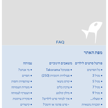
FAQ
מפת האתר
פורטל סרטים לילדים
משאבים חינוכיים
עמותה
•
כל הסרטים
•
פסטיבל Takorama
•
מי אנחנו?
•
מגיל 3
•
פעילויות חינוכיות (250)
•
חסויים
•
מגיל 5
•
קורס נושאי
•
שותפויות וחסות
•
מגיל 7
•
ערכת כלים
•
מטרות העמותה
•
מגיל 9
•
מילון קולנוע
•
הצטרף לעמותה
•
ומעלה...
•
איך לבחור סרט לילדים?
•
סקירת עיתונות
•
תוכניות נושאיות
◦
סרט פדגוגי או חינוכי?
•
קישורים