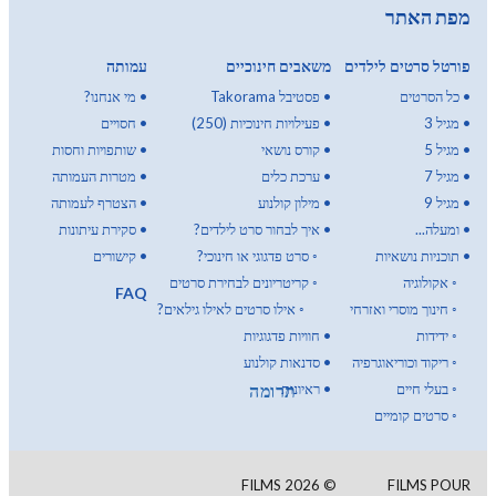
מפת האתר
פורטל סרטים לילדים
משאבים חינוכיים
עמותה
•
כל הסרטים
•
פסטיבל Takorama
•
מי אנחנו?
•
מגיל 3
•
פעילויות חינוכיות (250)
•
חסויים
•
מגיל 5
•
קורס נושאי
•
שותפויות וחסות
•
מגיל 7
•
ערכת כלים
•
מטרות העמותה
•
מגיל 9
•
מילון קולנוע
•
הצטרף לעמותה
•
ומעלה...
•
איך לבחור סרט לילדים?
•
סקירת עיתונות
•
תוכניות נושאיות
◦
סרט פדגוגי או חינוכי?
•
קישורים
◦
אקולוגיה
◦
קריטריונים לבחירת סרטים
FAQ
◦
חינוך מוסרי ואזרחי
◦
אילו סרטים לאילו גילאים?
◦
ידידות
•
חוויות פדגוגיות
◦
ריקוד וכוריאוגרפיה
•
סדנאות קולנוע
תרומה
◦
בעלי חיים
•
ראיונות
◦
סרטים קומיים
FILMS
2026
©
FILMS POUR