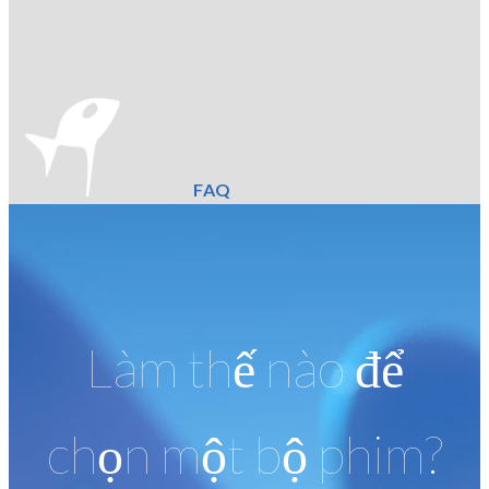
FAQ
Làm thế nào để
chọn một bộ phim?