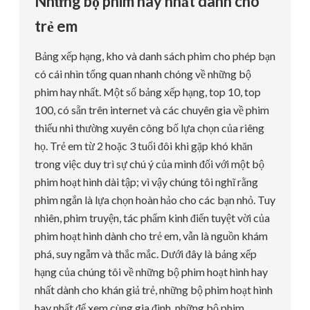
Những bộ phim hay nhất dành cho
trẻ em
Bảng xếp hạng, kho và danh sách phim cho phép bạn
có cái nhìn tổng quan nhanh chóng về những bộ
phim hay nhất. Một số bảng xếp hạng, top 10, top
100, có sẵn trên internet và các chuyên gia về phim
thiếu nhi thường xuyên công bố lựa chọn của riêng
họ. Trẻ em từ 2 hoặc 3 tuổi đôi khi gặp khó khăn
trong việc duy trì sự chú ý của mình đối với một bộ
phim hoạt hình dài tập; vì vậy chúng tôi nghĩ rằng
phim ngắn là lựa chọn hoàn hảo cho các bạn nhỏ. Tuy
nhiên, phim truyện, tác phẩm kinh điển tuyệt vời của
phim hoạt hình dành cho trẻ em, vẫn là nguồn khám
phá, suy ngẫm và thắc mắc. Dưới đây là bảng xếp
hạng của chúng tôi về những bộ phim hoạt hình hay
nhất dành cho khán giả trẻ, những bộ phim hoạt hình
hay nhất để xem cùng gia đình, những bộ phim