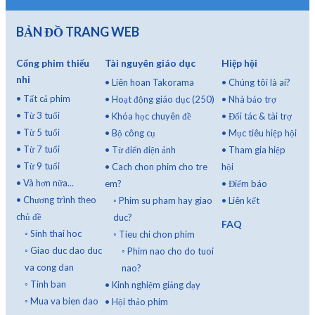
BẢN ĐỒ TRANG WEB
Cổng phim thiếu
Tài nguyên giáo dục
Hiệp hội
nhi
•
Liên hoan Takorama
•
Chúng tôi là ai?
•
Tất cả phim
•
Hoạt động giáo dục (250)
•
Nhà bảo trợ
•
Từ 3 tuổi
•
Khóa học chuyên đề
•
Đối tác & tài trợ
•
Từ 5 tuổi
•
Bộ công cụ
•
Mục tiêu hiệp hội
•
Từ 7 tuổi
•
Từ điển điện ảnh
•
Tham gia hiệp
•
Từ 9 tuổi
•
Cach chon phim cho tre
hội
•
Và hơn nữa...
em?
•
Điểm báo
•
Chương trình theo
◦
Phim su pham hay giao
•
Liên kết
chủ đề
duc?
FAQ
◦
Sinh thai hoc
◦
Tieu chi chon phim
◦
Giao duc dao duc
◦
Phim nao cho do tuoi
va cong dan
nao?
◦
Tinh ban
•
Kinh nghiệm giảng dạy
◦
Mua va bien dao
•
Hội thảo phim