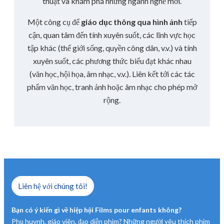
thuật và khám phá những ngành nghề mới.
Một công cụ để
giáo dục thông qua hình ảnh
tiếp
cận, quan tâm đến tính xuyên suốt, các lĩnh vực học
tập khác (thế giới sống, quyền công dân, v.v.) và tính
xuyên suốt, các phương thức biểu đạt khác nhau
(văn học, hội họa, âm nhạc, v.v.). Liên kết tới các tác
phẩm văn học, tranh ảnh hoặc âm nhạc cho phép mở
rộng.
Liên hệ với chúng tôi!
Bạn có ý kiến gì về hiệp hội Films pour enfants không?
Phụ huynh, giáo viên, đạo diễn phim? Những người yêu thích phim