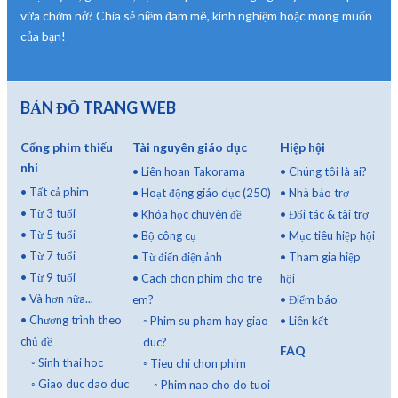
vừa chớm nở? Chia sẻ niềm đam mê, kinh nghiệm hoặc mong muốn
của bạn!
BẢN ĐỒ TRANG WEB
Cổng phim thiếu
Tài nguyên giáo dục
Hiệp hội
nhi
•
Liên hoan Takorama
•
Chúng tôi là ai?
•
Tất cả phim
•
Hoạt động giáo dục (250)
•
Nhà bảo trợ
•
Từ 3 tuổi
•
Khóa học chuyên đề
•
Đối tác & tài trợ
•
Từ 5 tuổi
•
Bộ công cụ
•
Mục tiêu hiệp hội
•
Từ 7 tuổi
•
Từ điển điện ảnh
•
Tham gia hiệp
•
Từ 9 tuổi
•
Cach chon phim cho tre
hội
•
Và hơn nữa...
em?
•
Điểm báo
•
Chương trình theo
◦
Phim su pham hay giao
•
Liên kết
chủ đề
duc?
FAQ
◦
Sinh thai hoc
◦
Tieu chi chon phim
◦
Giao duc dao duc
◦
Phim nao cho do tuoi