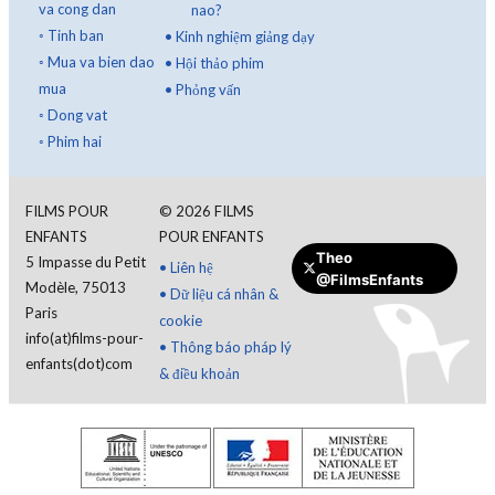
va cong dan
nao?
◦
Tinh ban
•
Kinh nghiệm giảng dạy
◦
Mua va bien dao
•
Hội thảo phim
mua
•
Phỏng vấn
◦
Dong vat
◦
Phim hai
FILMS POUR
©
2026
FILMS
ENFANTS
POUR ENFANTS
Theo
5 Impasse du Petit
•
Liên hệ
@FilmsEnfants
Modèle, 75013
•
Dữ liệu cá nhân &
Paris
cookie
info(at)films-pour-
•
Thông báo pháp lý
enfants(dot)com
& điều khoản