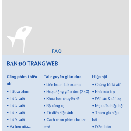
FAQ
BẢN ĐỒ TRANG WEB
Cổng phim thiếu
Tài nguyên giáo dục
Hiệp hội
nhi
•
Liên hoan Takorama
•
Chúng tôi là ai?
•
Tất cả phim
•
Hoạt động giáo dục (250)
•
Nhà bảo trợ
•
Từ 3 tuổi
•
Khóa học chuyên đề
•
Đối tác & tài trợ
•
Từ 5 tuổi
•
Bộ công cụ
•
Mục tiêu hiệp hội
•
Từ 7 tuổi
•
Từ điển điện ảnh
•
Tham gia hiệp
•
Từ 9 tuổi
•
Cach chon phim cho tre
hội
•
Và hơn nữa...
em?
•
Điểm báo