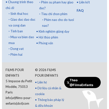
•
Chương trình theo
◦
Phim su pham hay giao
•
Liên kết
chủ đề
duc?
FAQ
◦
Sinh thai hoc
◦
Tieu chi chon phim
◦
Giao duc dao duc
◦
Phim nao cho do tuoi
va cong dan
nao?
◦
Tinh ban
•
Kinh nghiệm giảng dạy
◦
Mua va bien dao
•
Hội thảo phim
mua
•
Phỏng vấn
◦
Dong vat
◦
Phim hai
FILMS POUR
©
2026
FILMS
ENFANTS
POUR ENFANTS
Theo
5 Impasse du Petit
•
Liên hệ
@FilmsEnfants
Quyên góp
Modèle, 75013
•
Dữ liệu cá nhân &
Paris
cookie
info(at)films-pour-
•
Thông báo pháp lý
enfants(dot)com
& điều khoản