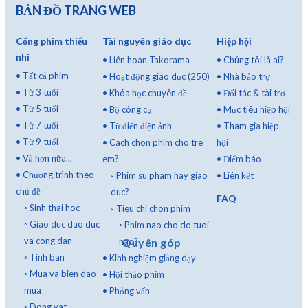
BẢN ĐỒ TRANG WEB
Cổng phim thiếu
Tài nguyên giáo dục
Hiệp hội
nhi
•
Liên hoan Takorama
•
Chúng tôi là ai?
•
Tất cả phim
•
Hoạt động giáo dục (250)
•
Nhà bảo trợ
•
Từ 3 tuổi
•
Khóa học chuyên đề
•
Đối tác & tài trợ
•
Từ 5 tuổi
•
Bộ công cụ
•
Mục tiêu hiệp hội
•
Từ 7 tuổi
•
Từ điển điện ảnh
•
Tham gia hiệp
•
Từ 9 tuổi
•
Cach chon phim cho tre
hội
•
Và hơn nữa...
em?
•
Điểm báo
•
Chương trình theo
◦
Phim su pham hay giao
•
Liên kết
chủ đề
duc?
FAQ
◦
Sinh thai hoc
◦
Tieu chi chon phim
◦
Giao duc dao duc
◦
Phim nao cho do tuoi
va cong dan
Quyên góp
nao?
◦
Tinh ban
•
Kinh nghiệm giảng dạy
◦
Mua va bien dao
•
Hội thảo phim
mua
•
Phỏng vấn
◦
Dong vat