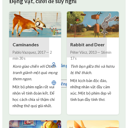
Động vật, cười để suy nghĩ
Caminandes
Rabbit and Deer
Pablo Vazquez
,
2017
—
2
Péter Vácz
,
2013
—
16 min
min 30 s
17 s
Đăng nhập
Koro giao chiến với Oti để
Tình bạn giữa thỏ và hươu
tranh giành một quả mọng
bị thử thách.
thơm ngon.
Một kịch bản độc đáo,
Tiếng Việt
Một bộ phim ngắn rất vui
những nhân vật đầy cảm
nhộn về tính đoàn kết. Để
xúc. Một bộ phim đẹp về
học cách chia sẻ thậm chí
tình bạn đầy tính thơ.
những thứ quý giá nhất.