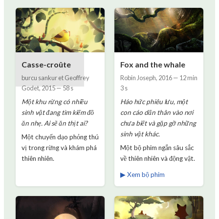
Casse-croûte
Fox and the whale
burcu sankur et Geoffrey
Robin Joseph
,
2016
—
12 min
Godet
,
2015
—
58 s
3 s
Một khu rừng có nhiều
Háo hức phiêu lưu, một
sinh vật đang tìm kiếm đồ
con cáo dấn thân vào nơi
ăn nhẹ. Ai sẽ ăn thịt ai?
chưa biết và gặp gỡ những
sinh vật khác.
Một chuyến dạo phỏng thú
vị trong rừng và khám phá
Một bộ phim ngắn sâu sắc
thiên nhiên.
về thiên nhiên và động vật.
▶ Xem bộ phim