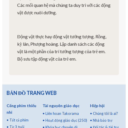
Các mối quan hệ mà chúng ta duy trì với các động
vật được nuôi dưỡng.
Động vật thực hay động vật tưởng tượng. Rồng,
kỳ lân, Phượng hoàng. Lập danh sách các động
vật là một phần của trí tưởng tượng của trẻ em.
Bộ sưu tập động vật của trẻ em.
BẢN ĐỒ TRANG WEB
Cổng phim thiếu
Tài nguyên giáo dục
Hiệp hội
nhi
•
Liên hoan Takorama
•
Chúng tôi là ai?
•
Tất cả phim
•
Hoạt động giáo dục (250)
•
Nhà bảo trợ
•
Từ 3 tuổi
•
Khóa học chuyên đề
•
Đối tác & tài trợ