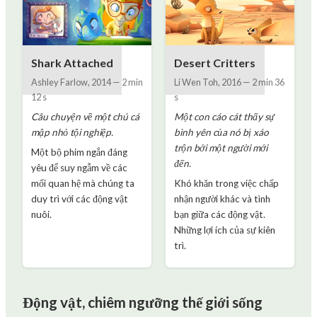
Shark Attached
Desert Critters
Ashley Farlow
,
2014
—
2 min
Li Wen Toh
,
2016
—
2 min 36
12 s
s
Câu chuyện về một chú cá
Một con cáo cát thấy sự
mập nhỏ tội nghiệp.
bình yên của nó bị xáo
trộn bởi một người mới
Một bộ phim ngắn đáng
đến.
yêu để suy ngẫm về các
mối quan hệ mà chúng ta
Khó khăn trong việc chấp
duy trì với các động vật
nhận người khác và tình
nuôi.
bạn giữa các động vật.
Những lợi ích của sự kiên
trì.
Động vật, chiêm ngưỡng thế giới sống