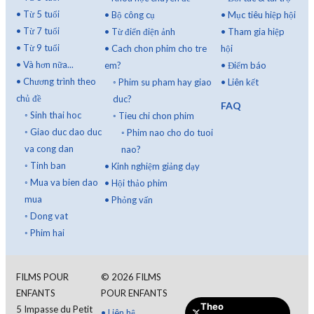
•
Từ 5 tuổi
•
Bộ công cụ
•
Mục tiêu hiệp hội
•
Từ 7 tuổi
•
Từ điển điện ảnh
•
Tham gia hiệp
•
Từ 9 tuổi
•
Cach chon phim cho tre
hội
•
Và hơn nữa...
em?
•
Điểm báo
•
Chương trình theo
◦
Phim su pham hay giao
•
Liên kết
chủ đề
duc?
FAQ
◦
Sinh thai hoc
◦
Tieu chi chon phim
◦
Giao duc dao duc
◦
Phim nao cho do tuoi
va cong dan
nao?
◦
Tinh ban
•
Kinh nghiệm giảng dạy
◦
Mua va bien dao
•
Hội thảo phim
mua
•
Phỏng vấn
◦
Dong vat
◦
Phim hai
FILMS POUR
©
2026
FILMS
ENFANTS
POUR ENFANTS
Theo
5 Impasse du Petit
•
Liên hệ