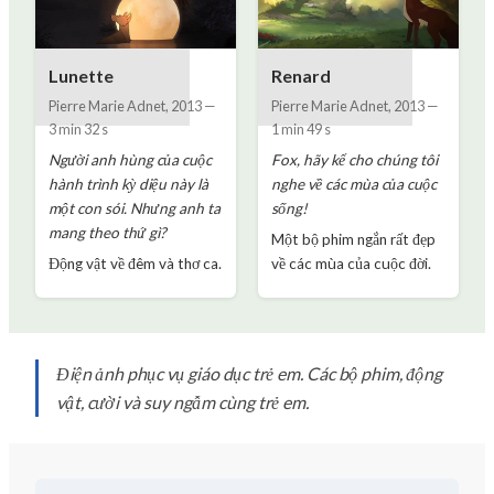
Lunette
Renard
Pierre Marie Adnet
,
2013
—
Pierre Marie Adnet
,
2013
—
3 min 32 s
1 min 49 s
Người anh hùng của cuộc
Fox, hãy kể cho chúng tôi
hành trình kỳ diệu này là
nghe về các mùa của cuộc
một con sói. Nhưng anh ta
sống!
mang theo thứ gì?
Một bộ phim ngắn rất đẹp
Động vật về đêm và thơ ca.
về các mùa của cuộc đời.
Điện ảnh phục vụ giáo dục trẻ em. Các bộ phim, động
vật, cười và suy ngẫm cùng trẻ em.