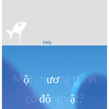
FAQ
Một chương trình
có động vật?