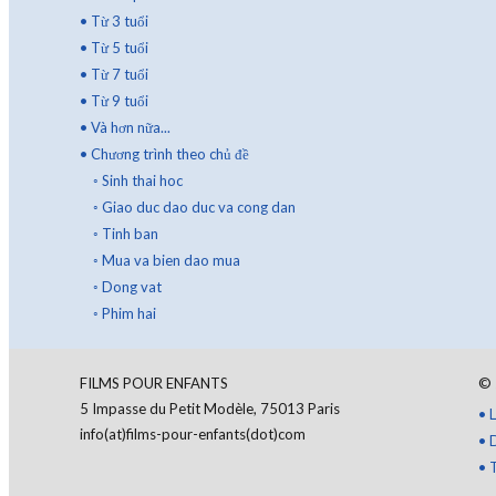
•
Từ 3 tuổi
•
Từ 5 tuổi
•
Từ 7 tuổi
•
Từ 9 tuổi
•
Và hơn nữa...
•
Chương trình theo chủ đề
◦
Sinh thai hoc
◦
Giao duc dao duc va cong dan
◦
Tinh ban
◦
Mua va bien dao mua
◦
Dong vat
◦
Phim hai
FILMS POUR ENFANTS
©
5 Impasse du Petit Modèle, 75013 Paris
•
L
info(at)films-pour-enfants(dot)com
•
D
•