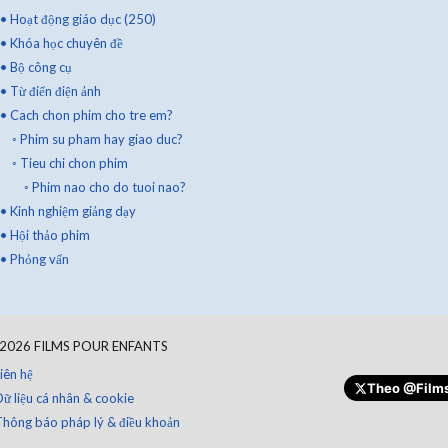
•
Hoạt động giáo dục (250)
•
Khóa học chuyên đề
•
Bộ công cụ
•
Từ điển điện ảnh
•
Cach chon phim cho tre em?
◦
Phim su pham hay giao duc?
◦
Tieu chi chon phim
◦
Phim nao cho do tuoi nao?
•
Kinh nghiệm giảng dạy
•
Hội thảo phim
•
Phỏng vấn
2026
FILMS POUR ENFANTS
Quyên góp
iên hệ
Theo
@Films
ữ liệu cá nhân & cookie
Thông báo pháp lý & điều khoản