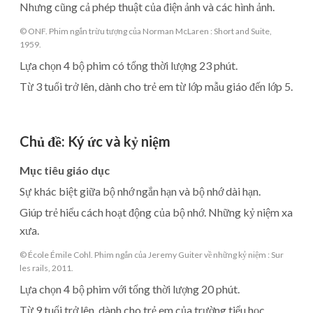
Nhưng cũng cả phép thuật của điện ảnh và các hình ảnh.
© ONF. Phim ngắn trừu tượng của Norman McLaren : Short and Suite,
1959.
Lựa chọn 4 bộ phim có tổng thời lượng 23 phút.
Từ 3 tuổi trở lên, dành cho trẻ em từ lớp mẫu giáo đến lớp 5.
Chủ đề
:
Ký ức và kỷ niệm
Mục tiêu giáo dục
Sự khác biệt giữa bộ nhớ ngắn hạn và bộ nhớ dài hạn.
Giúp trẻ hiểu cách hoạt động của bộ nhớ. Những kỷ niệm xa
xưa.
© École Émile Cohl. Phim ngắn của Jeremy Guiter về những kỷ niệm : Sur
les rails, 2011.
Lựa chọn 4 bộ phim với tổng thời lượng 20 phút.
Từ 9 tuổi trở lên, dành cho trẻ em của trường tiểu học.