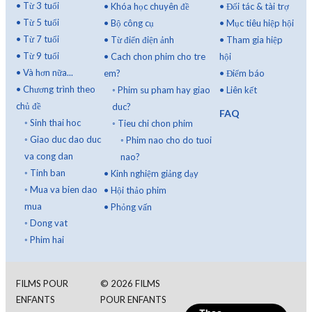
•
Từ 3 tuổi
•
Khóa học chuyên đề
•
Đối tác & tài trợ
•
Từ 5 tuổi
•
Bộ công cụ
•
Mục tiêu hiệp hội
•
Từ 7 tuổi
•
Từ điển điện ảnh
•
Tham gia hiệp
•
Từ 9 tuổi
•
Cach chon phim cho tre
hội
•
Và hơn nữa...
em?
•
Điểm báo
•
Chương trình theo
◦
Phim su pham hay giao
•
Liên kết
chủ đề
duc?
FAQ
◦
Sinh thai hoc
◦
Tieu chi chon phim
◦
Giao duc dao duc
◦
Phim nao cho do tuoi
va cong dan
nao?
◦
Tinh ban
•
Kinh nghiệm giảng dạy
◦
Mua va bien dao
•
Hội thảo phim
mua
•
Phỏng vấn
◦
Dong vat
◦
Phim hai
FILMS POUR
©
2026
FILMS
ENFANTS
POUR ENFANTS