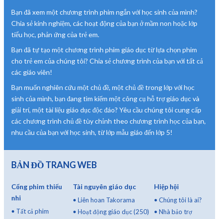
Bạn đã xem một chương trình phim ngắn với học sinh của mình?
Chia sẻ kinh nghiệm, các hoạt động của bạn ở mầm non hoặc lớp
tiểu học, phản ứng của trẻ em.
Bạn đã tự tạo một chương trình phim giáo dục từ lựa chọn phim
cho trẻ em của chúng tôi? Chia sẻ chương trình của bạn với tất cả
các giáo viên!
Bạn muốn nghiên cứu một chủ đề, một chủ đề trong lớp với học
sinh của mình, bạn đang tìm kiếm một công cụ hỗ trợ giáo dục và
giải trí, một tài liệu giáo dục độc đáo? Yêu cầu chúng tôi cung cấp
các chương trình chủ đề tùy chỉnh theo chương trình học của bạn,
nhu cầu của bạn với học sinh, từ lớp mẫu giáo đến lớp 5!
BẢN ĐỒ TRANG WEB
Cổng phim thiếu
Tài nguyên giáo dục
Hiệp hội
nhi
•
Liên hoan Takorama
•
Chúng tôi là ai?
•
Tất cả phim
•
Hoạt động giáo dục (250)
•
Nhà bảo trợ