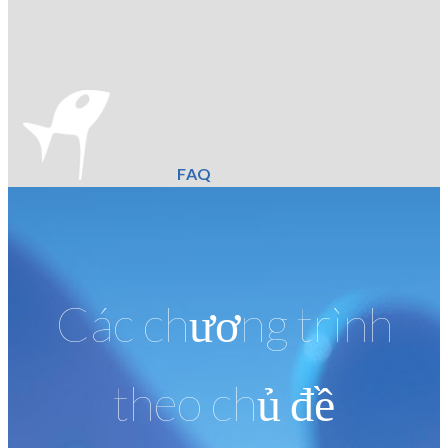
FAQ
Các chương trình
theo chủ đề