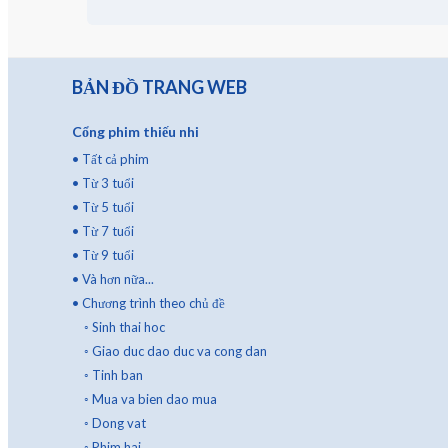
BẢN ĐỒ TRANG WEB
Cổng phim thiếu nhi
•
Tất cả phim
•
Từ 3 tuổi
•
Từ 5 tuổi
•
Từ 7 tuổi
•
Từ 9 tuổi
•
Và hơn nữa...
•
Chương trình theo chủ đề
◦
Sinh thai hoc
◦
Giao duc dao duc va cong dan
◦
Tinh ban
◦
Mua va bien dao mua
◦
Dong vat
◦
Phim hai