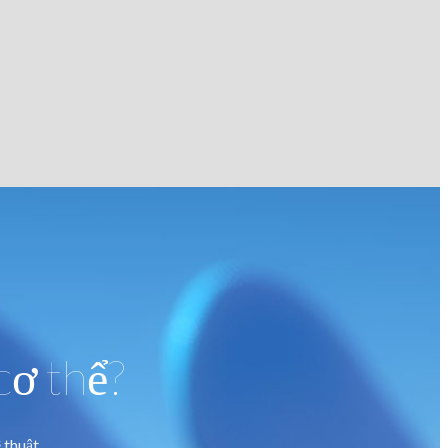
cơ thể?
 thuật.