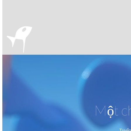
Một ch
Tuyển 