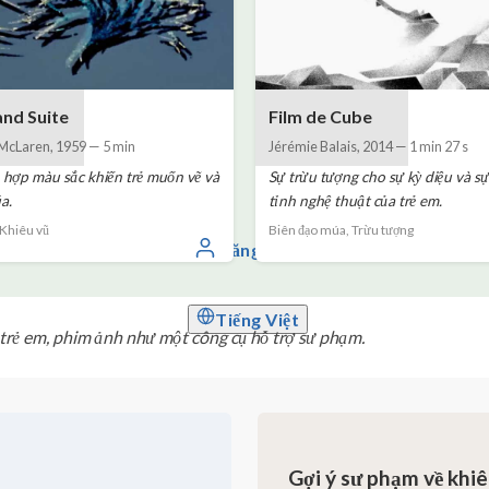
and Suite
Film de Cube
McLaren
,
1959
—
5 min
Jérémie Balais
,
2014
—
1 min 27 s
hợp màu sắc khiến trẻ muốn vẽ và
Sự trừu tượng cho sự kỳ diệu và s
a.
tỉnh nghệ thuật của trẻ em.
 Khiêu vũ
Biên đạo múa, Trừu tượng
Đăng nhập
Tiếng Việt
 trẻ em, phim ảnh như một công cụ hỗ trợ sư phạm.
Gợi ý sư phạm về khiê