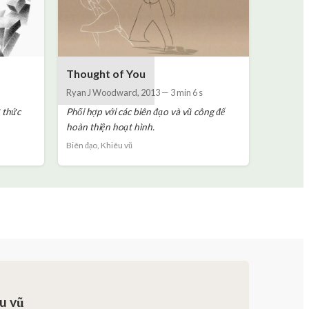
Thought of You
Ryan J Woodward
,
2013
—
3 min 6 s
ự thức
Phối hợp với các biên đạo và vũ công để
hoàn thiện hoạt hình.
Biên đạo, Khiêu vũ
u vũ