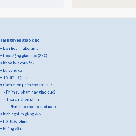
Tài nguyên giáo dục
•
Liên hoan Takorama
•
Hoạt động giáo dục (250)
•
Khóa học chuyên đề
•
Bộ công cụ
•
Từ điển điện ảnh
•
Cach chon phim cho tre em?
◦
Phim su pham hay giao duc?
◦
Tieu chi chon phim
◦
Phim nao cho do tuoi nao?
•
Kinh nghiệm giảng dạy
•
Hội thảo phim
•
Phỏng vấn