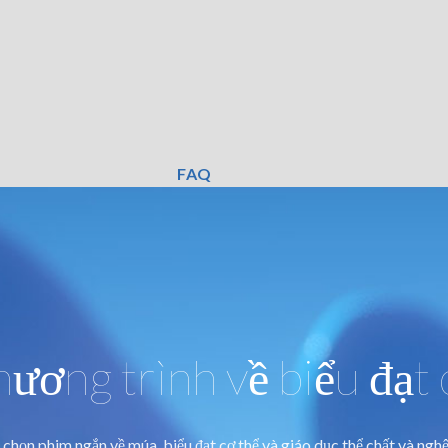
FAQ
ương trình về biểu đạt 
chọn phim ngắn về múa, biểu đạt cơ thể và giáo dục thể chất và nghệ