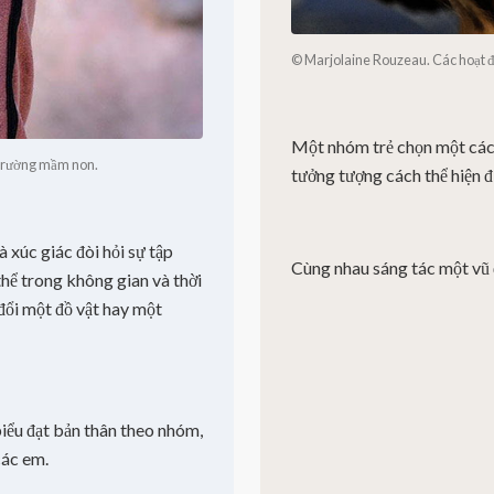
© Marjolaine Rouzeau. Các hoạt đ
Một nhóm trẻ chọn một cách
 trường mầm non.
tưởng tượng cách thể hiện đ
à xúc giác đòi hỏi sự tập
Cùng nhau sáng tác một vũ đ
hể trong không gian và thời
 đổi một đồ vật hay một
biểu đạt bản thân theo nhóm,
các em.