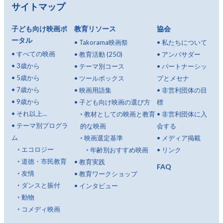
サイトマップ
子ども向け映画ポ
教育リソース
協会
ータル
•
Takorama映画祭
•
私たちについて
•
すべての映画
•
教育活動 (250)
•
アンバサダー
•
3歳から
•
テーマ別コース
•
パートナーシッ
•
5歳から
•
ツールボックス
プとメセナ
•
7歳から
•
映画用語集
•
非営利団体の目
•
9歳から
•
子ども向け映画の選び方
標
•
それ以上…
◦
教材としての映画と教育
•
非営利団体に入
•
テーマ別プログラ
的な映画
会する
ム
◦
映画選定基準
•
メディア掲載
◦
エコロジー
◦
年齢別おすすめ映画
•
リンク
◦
道徳・市民教育
•
教育実践
FAQ
◦
友情
•
教育ワークショップ
◦
ダンスと振付
•
インタビュー
◦
動物
◦
コメディ映画