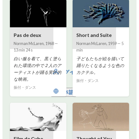
Pas de deux
Short and Suite
Norman McLaren
,
1968
—
Norman McLaren
,
1959
—
5
13 min 24 s
min
白い服を着て、黒く塗ら
子どもたちが絵を描いて
れた環境の中で 2 人のア
踊りたくなるような色の
ログイン
ーティストが踊る実験的
カクテル。
な映画。
振付・ダンス
振付・ダンス
日本語
Film de Cube
Thought of You