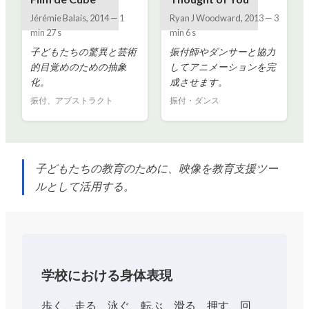
Jérémie Balais
,
2014
—
1
Ryan J Woodward
,
2013
—
3
min 27 s
min 6 s
子どもたちの驚異と芸術
振付師やダンサーと協力
的目覚めのための抽象
してアニメーションを完
化。
成させます。
振付、アブストラクト
振付・ダンス
子どもたちの教育のために、映像を教育支援ツー
ルとして活用する。
学校における身体表現
歩く、走る、泳ぐ、転ぶ、滑る、押す、回