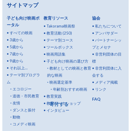
サイトマップ
子ども向け映画ポ
教育リソース
協会
ータル
•
Takorama映画祭
•
私たちについて
•
すべての映画
•
教育活動 (250)
•
アンバサダー
•
3歳から
•
テーマ別コース
•
パートナーシッ
•
5歳から
•
ツールボックス
プとメセナ
•
7歳から
•
映画用語集
•
非営利団体の目
•
9歳から
•
子ども向け映画の選び方
標
•
それ以上…
◦
教材としての映画と教育
•
非営利団体に入
•
テーマ別プログラ
的な映画
会する
ム
◦
映画選定基準
•
メディア掲載
◦
エコロジー
◦
年齢別おすすめ映画
•
リンク
◦
道徳・市民教育
•
教育実践
FAQ
◦
友情
•
教育ワークショップ
寄付する
◦
ダンスと振付
•
インタビュー
◦
動物
◦
コメディ映画