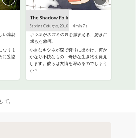
The Shadow Folk
Sabrina Cotugno
,
2010
—
4 min 7 s
しい寓話
キツネがネズミの影を捕まえる、驚きに
満ちた物語。
になりま
小さなキツネが森で狩りに出かけ、何か
めに妥協
かなり不快なもの、奇妙な生き物を発見
。
します。彼らは友情を深めるのでしょう
か？
して。