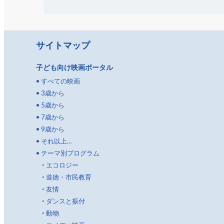
サイトマップ
子ども向け映画ポータル
•
すべての映画
•
3歳から
•
5歳から
•
7歳から
•
9歳から
•
それ以上…
•
テーマ別プログラム
◦
エコロジー
◦
道徳・市民教育
◦
友情
◦
ダンスと振付
◦
動物