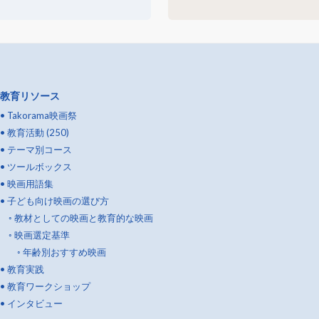
教育リソース
•
Takorama映画祭
•
教育活動 (250)
•
テーマ別コース
•
ツールボックス
•
映画用語集
•
子ども向け映画の選び方
◦
教材としての映画と教育的な映画
◦
映画選定基準
◦
年齢別おすすめ映画
•
教育実践
•
教育ワークショップ
•
インタビュー