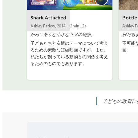
Shark Attached
Bottle
Ashley Farlow
,
2014
—
2 min 12 s
Ashley F
かわいそうな小さなサメの物語。
砂だる
子どもたちと友情のテーマについて考え
不可能
るための素敵な短編映画ですが、また、
画。
私たちが飼っている動物との関係を考え
るためのものでもあります。
子どもの教育に