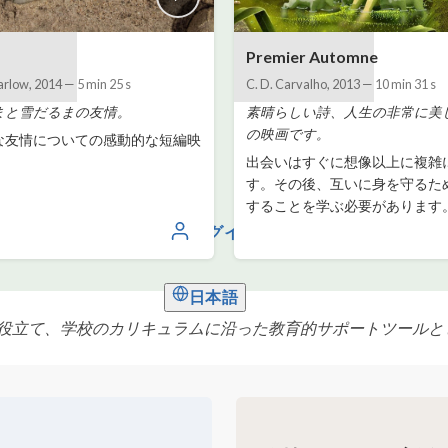
Premier Automne
arlow
,
2014
—
5 min 25 s
C. D. Carvalho
,
2013
—
10 min 31 s
まと雪だるまの友情。
素晴らしい詩、人生の非常に美
の映画です。
な友情についての感動的な短編映
出会いはすぐに想像以上に複雑
す。その後、互いに身を守るた
することを学ぶ必要があります
ログイン
日本語
役立て、学校のカリキュラムに沿った教育的サポートツールと